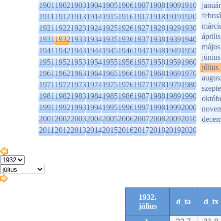
1901
1902
1903
1904
1905
1906
1907
1908
1909
1910
január
februá
1911
1912
1913
1914
1915
1916
1917
1918
1919
1920
márci
1921
1922
1923
1924
1925
1926
1927
1928
1929
1930
április
1931
1932
1933
1934
1935
1936
1937
1938
1939
1940
május
1941
1942
1943
1944
1945
1946
1947
1948
1949
1950
június
1951
1952
1953
1954
1955
1956
1957
1958
1959
1960
július
1961
1962
1963
1964
1965
1966
1967
1968
1969
1970
augus
1971
1972
1973
1974
1975
1976
1977
1978
1979
1980
szept
1981
1982
1983
1984
1985
1986
1987
1988
1989
1990
októb
1991
1992
1993
1994
1995
1996
1997
1998
1999
2000
novem
2001
2002
2003
2004
2005
2006
2007
2008
2009
2010
decem
2011
2012
2013
2014
2015
2016
2017
2018
2019
2020
1932.
d_ta
d_tx
július