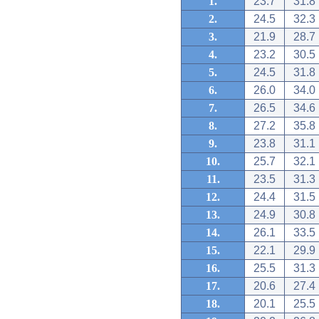
1.
23.7
31.8
2.
24.5
32.3
3.
21.9
28.7
4.
23.2
30.5
5.
24.5
31.8
6.
26.0
34.0
7.
26.5
34.6
8.
27.2
35.8
9.
23.8
31.1
10.
25.7
32.1
11.
23.5
31.3
12.
24.4
31.5
13.
24.9
30.8
14.
26.1
33.5
15.
22.1
29.9
16.
25.5
31.3
17.
20.6
27.4
18.
20.1
25.5