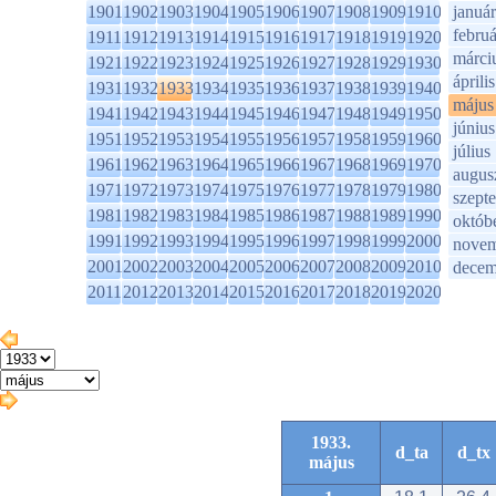
1901
1902
1903
1904
1905
1906
1907
1908
1909
1910
január
februá
1911
1912
1913
1914
1915
1916
1917
1918
1919
1920
márci
1921
1922
1923
1924
1925
1926
1927
1928
1929
1930
április
1931
1932
1933
1934
1935
1936
1937
1938
1939
1940
május
1941
1942
1943
1944
1945
1946
1947
1948
1949
1950
június
1951
1952
1953
1954
1955
1956
1957
1958
1959
1960
július
1961
1962
1963
1964
1965
1966
1967
1968
1969
1970
augus
1971
1972
1973
1974
1975
1976
1977
1978
1979
1980
szept
1981
1982
1983
1984
1985
1986
1987
1988
1989
1990
októb
1991
1992
1993
1994
1995
1996
1997
1998
1999
2000
novem
2001
2002
2003
2004
2005
2006
2007
2008
2009
2010
decem
2011
2012
2013
2014
2015
2016
2017
2018
2019
2020
1933.
d_ta
d_tx
május