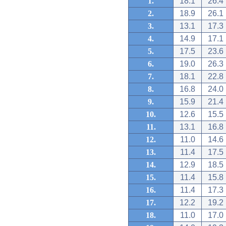
1.
18.1
26.4
2.
18.9
26.1
3.
13.1
17.3
4.
14.9
17.1
5.
17.5
23.6
6.
19.0
26.3
7.
18.1
22.8
8.
16.8
24.0
9.
15.9
21.4
10.
12.6
15.5
11.
13.1
16.8
12.
11.0
14.6
13.
11.4
17.5
14.
12.9
18.5
15.
11.4
15.8
16.
11.4
17.3
17.
12.2
19.2
18.
11.0
17.0