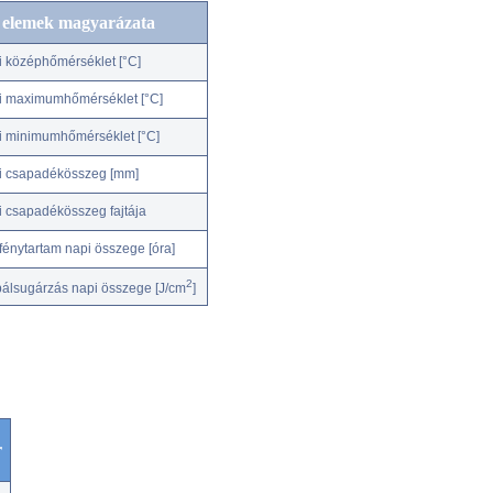
c elemek magyarázata
i középhőmérséklet [°C]
i maximumhőmérséklet [°C]
i minimumhőmérséklet [°C]
i csapadékösszeg [mm]
i csapadékösszeg fajtája
fénytartam napi összege [óra]
2
bálsugárzás napi összege [J/cm
]
r