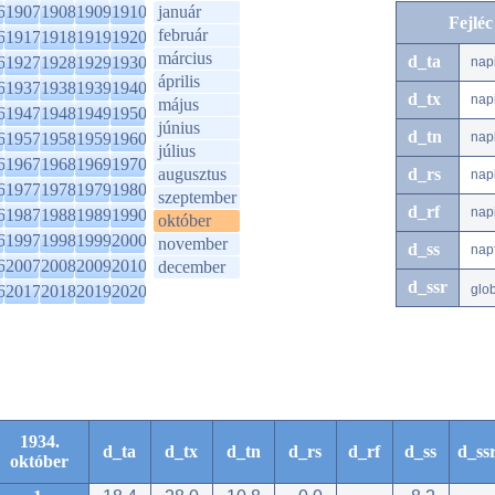
6
1907
1908
1909
1910
január
Fejlé
február
6
1917
1918
1919
1920
március
d_ta
6
1927
1928
1929
1930
nap
április
6
1937
1938
1939
1940
d_tx
nap
május
6
1947
1948
1949
1950
június
d_tn
6
1957
1958
1959
1960
nap
július
6
1967
1968
1969
1970
augusztus
d_rs
nap
6
1977
1978
1979
1980
szeptember
d_rf
nap
6
1987
1988
1989
1990
október
6
1997
1998
1999
2000
november
d_ss
nap
6
2007
2008
2009
2010
december
d_ssr
6
2017
2018
2019
2020
glo
1934.
d_ta
d_tx
d_tn
d_rs
d_rf
d_ss
d_ss
október