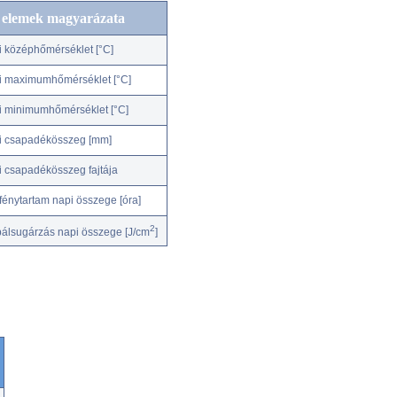
c elemek magyarázata
i középhőmérséklet [°C]
i maximumhőmérséklet [°C]
i minimumhőmérséklet [°C]
i csapadékösszeg [mm]
i csapadékösszeg fajtája
fénytartam napi összege [óra]
2
bálsugárzás napi összege [J/cm
]