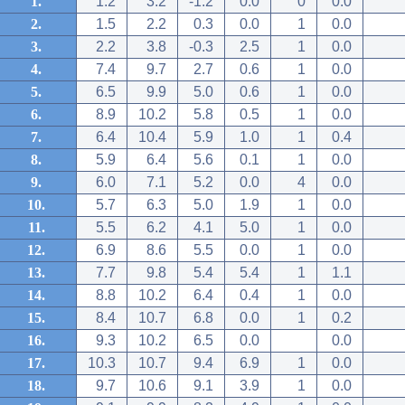
1.
1.2
3.2
-1.2
0.0
0
0.0
2.
1.5
2.2
0.3
0.0
1
0.0
3.
2.2
3.8
-0.3
2.5
1
0.0
4.
7.4
9.7
2.7
0.6
1
0.0
5.
6.5
9.9
5.0
0.6
1
0.0
6.
8.9
10.2
5.8
0.5
1
0.0
7.
6.4
10.4
5.9
1.0
1
0.4
8.
5.9
6.4
5.6
0.1
1
0.0
9.
6.0
7.1
5.2
0.0
4
0.0
10.
5.7
6.3
5.0
1.9
1
0.0
11.
5.5
6.2
4.1
5.0
1
0.0
12.
6.9
8.6
5.5
0.0
1
0.0
13.
7.7
9.8
5.4
5.4
1
1.1
14.
8.8
10.2
6.4
0.4
1
0.0
15.
8.4
10.7
6.8
0.0
1
0.2
16.
9.3
10.2
6.5
0.0
0.0
17.
10.3
10.7
9.4
6.9
1
0.0
18.
9.7
10.6
9.1
3.9
1
0.0