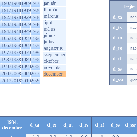
6
1907
1908
1909
1910
január
Fejlé
február
6
1917
1918
1919
1920
március
d_ta
6
1927
1928
1929
1930
nap
április
6
1937
1938
1939
1940
d_tx
nap
május
6
1947
1948
1949
1950
június
d_tn
6
1957
1958
1959
1960
nap
július
6
1967
1968
1969
1970
augusztus
d_rs
nap
6
1977
1978
1979
1980
szeptember
d_rf
nap
6
1987
1988
1989
1990
október
6
1997
1998
1999
2000
november
d_ss
nap
6
2007
2008
2009
2010
december
d_ssr
6
2017
2018
2019
2020
glo
1934.
d_ta
d_tx
d_tn
d_rs
d_rf
d_ss
d_ssr
december