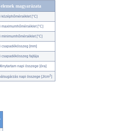
c elemek magyarázata
i középhőmérséklet [°C]
i maximumhőmérséklet [°C]
i minimumhőmérséklet [°C]
i csapadékösszeg [mm]
i csapadékösszeg fajtája
fénytartam napi összege [óra]
2
bálsugárzás napi összege [J/cm
]
r