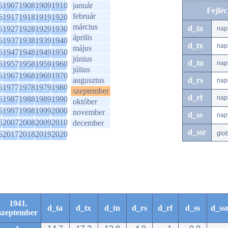
6
1907
1908
1909
1910
január
Fejlé
február
6
1917
1918
1919
1920
március
d_ta
6
1927
1928
1929
1930
nap
április
6
1937
1938
1939
1940
d_tx
nap
május
6
1947
1948
1949
1950
június
d_tn
6
1957
1958
1959
1960
nap
július
6
1967
1968
1969
1970
augusztus
d_rs
nap
6
1977
1978
1979
1980
szeptember
d_rf
nap
6
1987
1988
1989
1990
október
6
1997
1998
1999
2000
november
d_ss
nap
6
2007
2008
2009
2010
december
d_ssr
6
2017
2018
2019
2020
glo
1941.
d_ta
d_tx
d_tn
d_rs
d_rf
d_ss
d_ss
szeptember