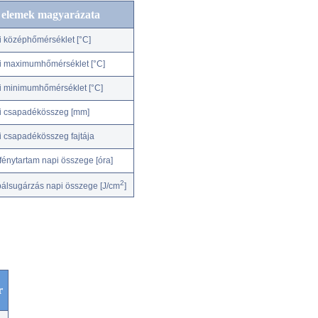
c elemek magyarázata
i középhőmérséklet [°C]
i maximumhőmérséklet [°C]
i minimumhőmérséklet [°C]
i csapadékösszeg [mm]
i csapadékösszeg fajtája
fénytartam napi összege [óra]
2
bálsugárzás napi összege [J/cm
]
r