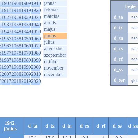
6
1907
1908
1909
1910
január
Fejlé
február
6
1917
1918
1919
1920
március
d_ta
6
1927
1928
1929
1930
nap
április
6
1937
1938
1939
1940
d_tx
nap
május
6
1947
1948
1949
1950
június
d_tn
6
1957
1958
1959
1960
nap
július
6
1967
1968
1969
1970
augusztus
d_rs
nap
6
1977
1978
1979
1980
szeptember
d_rf
nap
6
1987
1988
1989
1990
október
6
1997
1998
1999
2000
november
d_ss
nap
6
2007
2008
2009
2010
december
d_ssr
6
2017
2018
2019
2020
glo
1942.
d_ta
d_tx
d_tn
d_rs
d_rf
d_ss
d_ss
június