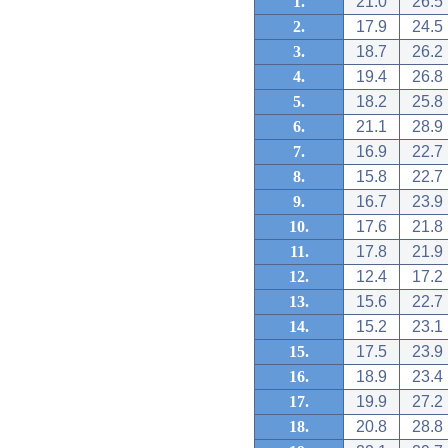
1.
21.0
26.5
2.
17.9
24.5
3.
18.7
26.2
4.
19.4
26.8
5.
18.2
25.8
6.
21.1
28.9
7.
16.9
22.7
8.
15.8
22.7
9.
16.7
23.9
10.
17.6
21.8
11.
17.8
21.9
12.
12.4
17.2
13.
15.6
22.7
14.
15.2
23.1
15.
17.5
23.9
16.
18.9
23.4
17.
19.9
27.2
18.
20.8
28.8