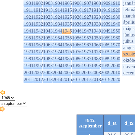
1901
1902
1903
1904
1905
1906
1907
1908
1909
1910
január
februá
1911
1912
1913
1914
1915
1916
1917
1918
1919
1920
márci
1921
1922
1923
1924
1925
1926
1927
1928
1929
1930
április
1931
1932
1933
1934
1935
1936
1937
1938
1939
1940
május
1941
1942
1943
1944
1945
1946
1947
1948
1949
1950
június
1951
1952
1953
1954
1955
1956
1957
1958
1959
1960
július
1961
1962
1963
1964
1965
1966
1967
1968
1969
1970
augus
1971
1972
1973
1974
1975
1976
1977
1978
1979
1980
szept
1981
1982
1983
1984
1985
1986
1987
1988
1989
1990
októb
1991
1992
1993
1994
1995
1996
1997
1998
1999
2000
novem
2001
2002
2003
2004
2005
2006
2007
2008
2009
2010
decem
2011
2012
2013
2014
2015
2016
2017
2018
2019
2020
1945.
d_ta
d_tx
szeptember