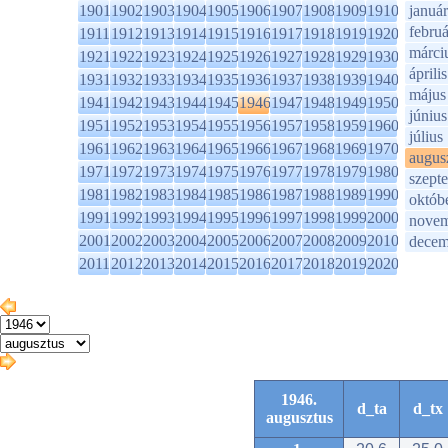
1901
1902
1903
1904
1905
1906
1907
1908
1909
1910
január
februá
1911
1912
1913
1914
1915
1916
1917
1918
1919
1920
márci
1921
1922
1923
1924
1925
1926
1927
1928
1929
1930
április
1931
1932
1933
1934
1935
1936
1937
1938
1939
1940
május
1941
1942
1943
1944
1945
1946
1947
1948
1949
1950
június
1951
1952
1953
1954
1955
1956
1957
1958
1959
1960
július
1961
1962
1963
1964
1965
1966
1967
1968
1969
1970
augus
1971
1972
1973
1974
1975
1976
1977
1978
1979
1980
szept
1981
1982
1983
1984
1985
1986
1987
1988
1989
1990
októb
1991
1992
1993
1994
1995
1996
1997
1998
1999
2000
novem
2001
2002
2003
2004
2005
2006
2007
2008
2009
2010
decem
2011
2012
2013
2014
2015
2016
2017
2018
2019
2020
1946.
d_ta
d_tx
augusztus