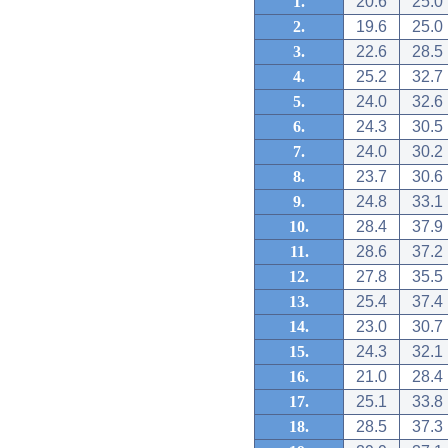
1.
20.6
25.0
2.
19.6
25.0
3.
22.6
28.5
4.
25.2
32.7
5.
24.0
32.6
6.
24.3
30.5
7.
24.0
30.2
8.
23.7
30.6
9.
24.8
33.1
10.
28.4
37.9
11.
28.6
37.2
12.
27.8
35.5
13.
25.4
37.4
14.
23.0
30.7
15.
24.3
32.1
16.
21.0
28.4
17.
25.1
33.8
18.
28.5
37.3