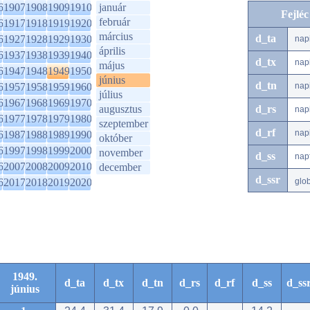
6
1907
1908
1909
1910
január
Fejlé
február
6
1917
1918
1919
1920
március
d_ta
6
1927
1928
1929
1930
nap
április
6
1937
1938
1939
1940
d_tx
nap
május
6
1947
1948
1949
1950
június
d_tn
6
1957
1958
1959
1960
nap
július
6
1967
1968
1969
1970
augusztus
d_rs
nap
6
1977
1978
1979
1980
szeptember
d_rf
nap
6
1987
1988
1989
1990
október
6
1997
1998
1999
2000
november
d_ss
nap
6
2007
2008
2009
2010
december
d_ssr
6
2017
2018
2019
2020
glo
1949.
d_ta
d_tx
d_tn
d_rs
d_rf
d_ss
d_ss
június