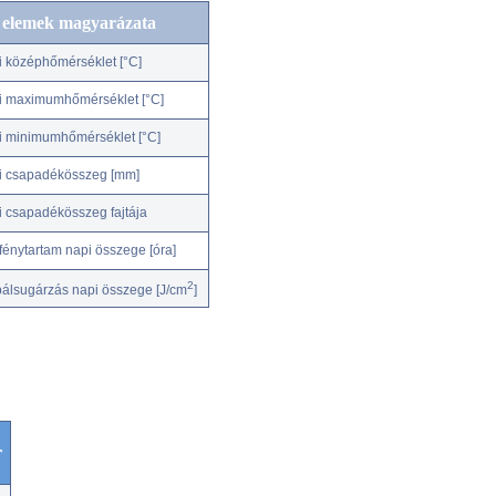
c elemek magyarázata
i középhőmérséklet [°C]
i maximumhőmérséklet [°C]
i minimumhőmérséklet [°C]
i csapadékösszeg [mm]
i csapadékösszeg fajtája
fénytartam napi összege [óra]
2
bálsugárzás napi összege [J/cm
]
r