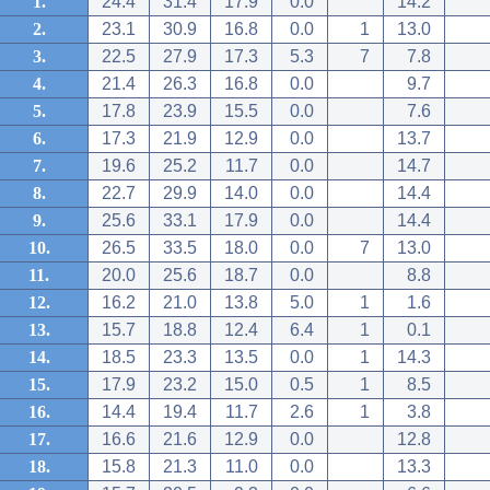
1.
24.4
31.4
17.9
0.0
14.2
2.
23.1
30.9
16.8
0.0
1
13.0
3.
22.5
27.9
17.3
5.3
7
7.8
4.
21.4
26.3
16.8
0.0
9.7
5.
17.8
23.9
15.5
0.0
7.6
6.
17.3
21.9
12.9
0.0
13.7
7.
19.6
25.2
11.7
0.0
14.7
8.
22.7
29.9
14.0
0.0
14.4
9.
25.6
33.1
17.9
0.0
14.4
10.
26.5
33.5
18.0
0.0
7
13.0
11.
20.0
25.6
18.7
0.0
8.8
12.
16.2
21.0
13.8
5.0
1
1.6
13.
15.7
18.8
12.4
6.4
1
0.1
14.
18.5
23.3
13.5
0.0
1
14.3
15.
17.9
23.2
15.0
0.5
1
8.5
16.
14.4
19.4
11.7
2.6
1
3.8
17.
16.6
21.6
12.9
0.0
12.8
18.
15.8
21.3
11.0
0.0
13.3