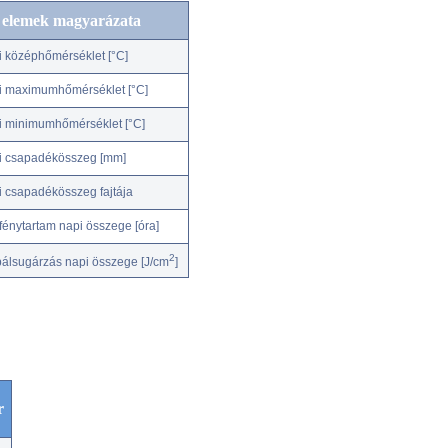
c elemek magyarázata
i középhőmérséklet [°C]
i maximumhőmérséklet [°C]
i minimumhőmérséklet [°C]
i csapadékösszeg [mm]
i csapadékösszeg fajtája
fénytartam napi összege [óra]
2
bálsugárzás napi összege [J/cm
]
r