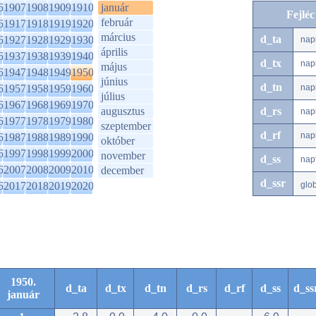
6
1907
1908
1909
1910
január
Fejlé
február
6
1917
1918
1919
1920
március
d_ta
6
1927
1928
1929
1930
nap
április
6
1937
1938
1939
1940
d_tx
nap
május
6
1947
1948
1949
1950
június
d_tn
6
1957
1958
1959
1960
nap
július
6
1967
1968
1969
1970
augusztus
d_rs
nap
6
1977
1978
1979
1980
szeptember
d_rf
nap
6
1987
1988
1989
1990
október
6
1997
1998
1999
2000
november
d_ss
nap
6
2007
2008
2009
2010
december
d_ssr
6
2017
2018
2019
2020
glo
1950.
d_ta
d_tx
d_tn
d_rs
d_rf
d_ss
d_ss
január