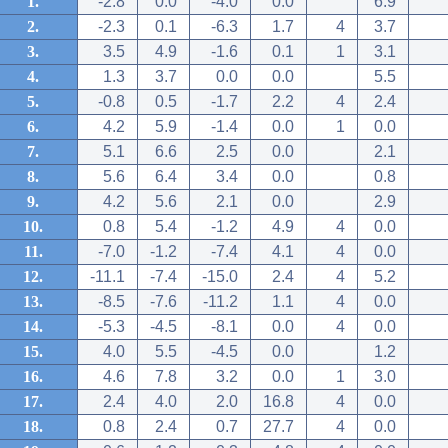
1.
-2.8
0.0
-4.0
0.0
6.9
2.
-2.3
0.1
-6.3
1.7
4
3.7
3.
3.5
4.9
-1.6
0.1
1
3.1
4.
1.3
3.7
0.0
0.0
5.5
5.
-0.8
0.5
-1.7
2.2
4
2.4
6.
4.2
5.9
-1.4
0.0
1
0.0
7.
5.1
6.6
2.5
0.0
2.1
8.
5.6
6.4
3.4
0.0
0.8
9.
4.2
5.6
2.1
0.0
2.9
10.
0.8
5.4
-1.2
4.9
4
0.0
11.
-7.0
-1.2
-7.4
4.1
4
0.0
12.
-11.1
-7.4
-15.0
2.4
4
5.2
13.
-8.5
-7.6
-11.2
1.1
4
0.0
14.
-5.3
-4.5
-8.1
0.0
4
0.0
15.
4.0
5.5
-4.5
0.0
1.2
16.
4.6
7.8
3.2
0.0
1
3.0
17.
2.4
4.0
2.0
16.8
4
0.0
18.
0.8
2.4
0.7
27.7
4
0.0