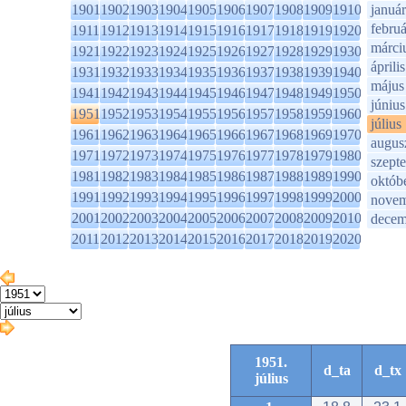
1901
1902
1903
1904
1905
1906
1907
1908
1909
1910
január
februá
1911
1912
1913
1914
1915
1916
1917
1918
1919
1920
márci
1921
1922
1923
1924
1925
1926
1927
1928
1929
1930
április
1931
1932
1933
1934
1935
1936
1937
1938
1939
1940
május
1941
1942
1943
1944
1945
1946
1947
1948
1949
1950
június
1951
1952
1953
1954
1955
1956
1957
1958
1959
1960
július
1961
1962
1963
1964
1965
1966
1967
1968
1969
1970
augus
1971
1972
1973
1974
1975
1976
1977
1978
1979
1980
szept
1981
1982
1983
1984
1985
1986
1987
1988
1989
1990
októb
1991
1992
1993
1994
1995
1996
1997
1998
1999
2000
novem
2001
2002
2003
2004
2005
2006
2007
2008
2009
2010
decem
2011
2012
2013
2014
2015
2016
2017
2018
2019
2020
1951.
d_ta
d_tx
július