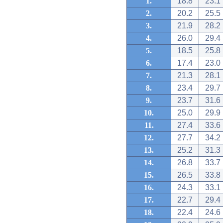
1.
18.8
23.1
2.
20.2
25.5
3.
21.9
28.2
4.
26.0
29.4
5.
18.5
25.8
6.
17.4
23.0
7.
21.3
28.1
8.
23.4
29.7
9.
23.7
31.6
10.
25.0
29.9
11.
27.4
33.6
12.
27.7
34.2
13.
25.2
31.3
14.
26.8
33.7
15.
26.5
33.8
16.
24.3
33.1
17.
22.7
29.4
18.
22.4
24.6