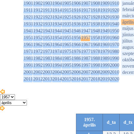
1901
1902
1903
1904
1905
1906
1907
1908
1909
1910
január
februá
1911
1912
1913
1914
1915
1916
1917
1918
1919
1920
márci
1921
1922
1923
1924
1925
1926
1927
1928
1929
1930
április
1931
1932
1933
1934
1935
1936
1937
1938
1939
1940
május
1941
1942
1943
1944
1945
1946
1947
1948
1949
1950
június
1951
1952
1953
1954
1955
1956
1957
1958
1959
1960
július
1961
1962
1963
1964
1965
1966
1967
1968
1969
1970
augus
1971
1972
1973
1974
1975
1976
1977
1978
1979
1980
szept
1981
1982
1983
1984
1985
1986
1987
1988
1989
1990
októb
1991
1992
1993
1994
1995
1996
1997
1998
1999
2000
novem
2001
2002
2003
2004
2005
2006
2007
2008
2009
2010
decem
2011
2012
2013
2014
2015
2016
2017
2018
2019
2020
1957.
d_ta
d_tx
április