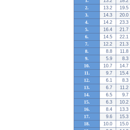
1.
13.2
18.2
2.
13.2
19.5
3.
14.3
20.0
4.
14.2
23.3
5.
16.4
21.7
6.
14.5
22.1
7.
12.2
21.3
8.
8.8
11.8
9.
5.9
8.3
10.
10.7
14.7
11.
9.7
15.4
12.
6.1
8.3
13.
6.7
11.2
14.
6.5
9.7
15.
6.3
10.2
16.
8.4
13.3
17.
9.6
15.3
18.
10.0
15.0