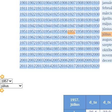
1901
1902
1903
1904
1905
1906
1907
1908
1909
1910
január
februá
1911
1912
1913
1914
1915
1916
1917
1918
1919
1920
márci
1921
1922
1923
1924
1925
1926
1927
1928
1929
1930
április
1931
1932
1933
1934
1935
1936
1937
1938
1939
1940
május
1941
1942
1943
1944
1945
1946
1947
1948
1949
1950
június
1951
1952
1953
1954
1955
1956
1957
1958
1959
1960
július
1961
1962
1963
1964
1965
1966
1967
1968
1969
1970
augus
1971
1972
1973
1974
1975
1976
1977
1978
1979
1980
szept
1981
1982
1983
1984
1985
1986
1987
1988
1989
1990
októb
1991
1992
1993
1994
1995
1996
1997
1998
1999
2000
novem
2001
2002
2003
2004
2005
2006
2007
2008
2009
2010
decem
2011
2012
2013
2014
2015
2016
2017
2018
2019
2020
1957.
d_ta
d_tx
július