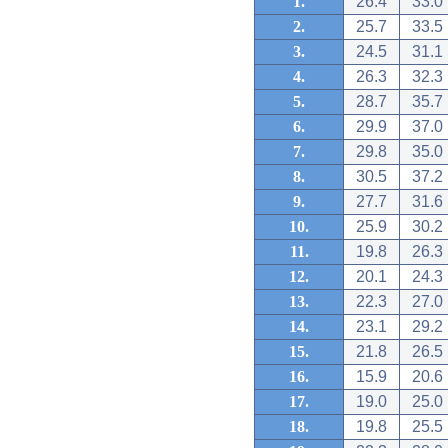
1.
26.4
33.0
2.
25.7
33.5
3.
24.5
31.1
4.
26.3
32.3
5.
28.7
35.7
6.
29.9
37.0
7.
29.8
35.0
8.
30.5
37.2
9.
27.7
31.6
10.
25.9
30.2
11.
19.8
26.3
12.
20.1
24.3
13.
22.3
27.0
14.
23.1
29.2
15.
21.8
26.5
16.
15.9
20.6
17.
19.0
25.0
18.
19.8
25.5