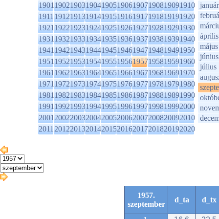
1901
1902
1903
1904
1905
1906
1907
1908
1909
1910
január
februá
1911
1912
1913
1914
1915
1916
1917
1918
1919
1920
márci
1921
1922
1923
1924
1925
1926
1927
1928
1929
1930
április
1931
1932
1933
1934
1935
1936
1937
1938
1939
1940
május
1941
1942
1943
1944
1945
1946
1947
1948
1949
1950
június
1951
1952
1953
1954
1955
1956
1957
1958
1959
1960
július
1961
1962
1963
1964
1965
1966
1967
1968
1969
1970
augus
1971
1972
1973
1974
1975
1976
1977
1978
1979
1980
szept
1981
1982
1983
1984
1985
1986
1987
1988
1989
1990
októb
1991
1992
1993
1994
1995
1996
1997
1998
1999
2000
novem
2001
2002
2003
2004
2005
2006
2007
2008
2009
2010
decem
2011
2012
2013
2014
2015
2016
2017
2018
2019
2020
1957.
d_ta
d_tx
szeptember