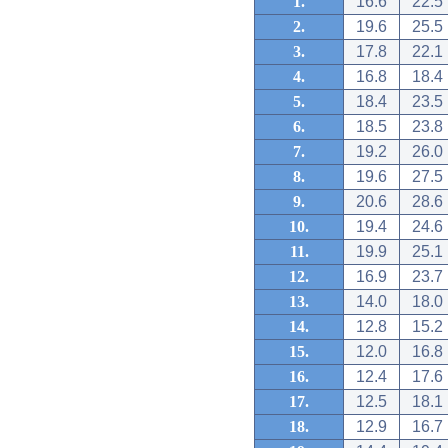
1.
16.6
22.5
2.
19.6
25.5
3.
17.8
22.1
4.
16.8
18.4
5.
18.4
23.5
6.
18.5
23.8
7.
19.2
26.0
8.
19.6
27.5
9.
20.6
28.6
10.
19.4
24.6
11.
19.9
25.1
12.
16.9
23.7
13.
14.0
18.0
14.
12.8
15.2
15.
12.0
16.8
16.
12.4
17.6
17.
12.5
18.1
18.
12.9
16.7