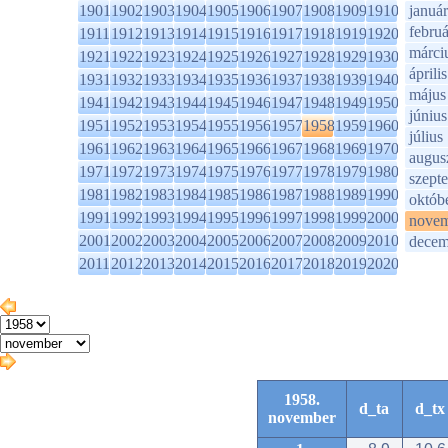
1901
1902
1903
1904
1905
1906
1907
1908
1909
1910
január
februá
1911
1912
1913
1914
1915
1916
1917
1918
1919
1920
márci
1921
1922
1923
1924
1925
1926
1927
1928
1929
1930
április
1931
1932
1933
1934
1935
1936
1937
1938
1939
1940
május
1941
1942
1943
1944
1945
1946
1947
1948
1949
1950
június
1951
1952
1953
1954
1955
1956
1957
1958
1959
1960
július
1961
1962
1963
1964
1965
1966
1967
1968
1969
1970
augus
1971
1972
1973
1974
1975
1976
1977
1978
1979
1980
szept
1981
1982
1983
1984
1985
1986
1987
1988
1989
1990
októb
1991
1992
1993
1994
1995
1996
1997
1998
1999
2000
novem
2001
2002
2003
2004
2005
2006
2007
2008
2009
2010
decem
2011
2012
2013
2014
2015
2016
2017
2018
2019
2020
1958.
d_ta
d_tx
november