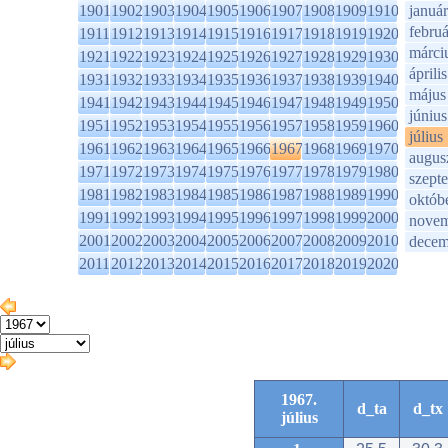
1901
1902
1903
1904
1905
1906
1907
1908
1909
1910
január
februá
1911
1912
1913
1914
1915
1916
1917
1918
1919
1920
márci
1921
1922
1923
1924
1925
1926
1927
1928
1929
1930
április
1931
1932
1933
1934
1935
1936
1937
1938
1939
1940
május
1941
1942
1943
1944
1945
1946
1947
1948
1949
1950
június
1951
1952
1953
1954
1955
1956
1957
1958
1959
1960
július
1961
1962
1963
1964
1965
1966
1967
1968
1969
1970
augus
1971
1972
1973
1974
1975
1976
1977
1978
1979
1980
szept
1981
1982
1983
1984
1985
1986
1987
1988
1989
1990
októb
1991
1992
1993
1994
1995
1996
1997
1998
1999
2000
novem
2001
2002
2003
2004
2005
2006
2007
2008
2009
2010
decem
2011
2012
2013
2014
2015
2016
2017
2018
2019
2020
1967.
d_ta
d_tx
július