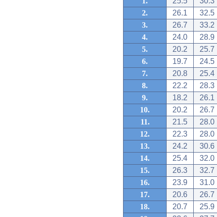
1.
25.5
30.3
2.
26.1
32.5
3.
26.7
33.2
4.
24.0
28.9
5.
20.2
25.7
6.
19.7
24.5
7.
20.8
25.4
8.
22.2
28.3
9.
18.2
26.1
10.
20.2
26.7
11.
21.5
28.0
12.
22.3
28.0
13.
24.2
30.6
14.
25.4
32.0
15.
26.3
32.7
16.
23.9
31.0
17.
20.6
26.7
18.
20.7
25.9