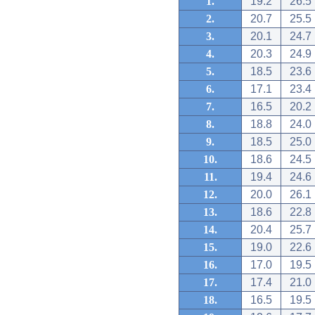
1.
19.2
26.5
2.
20.7
25.5
3.
20.1
24.7
4.
20.3
24.9
5.
18.5
23.6
6.
17.1
23.4
7.
16.5
20.2
8.
18.8
24.0
9.
18.5
25.0
10.
18.6
24.5
11.
19.4
24.6
12.
20.0
26.1
13.
18.6
22.8
14.
20.4
25.7
15.
19.0
22.6
16.
17.0
19.5
17.
17.4
21.0
18.
16.5
19.5