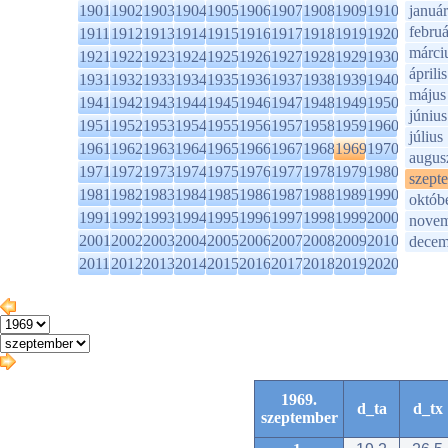
1901
1902
1903
1904
1905
1906
1907
1908
1909
1910
január
februá
1911
1912
1913
1914
1915
1916
1917
1918
1919
1920
márci
1921
1922
1923
1924
1925
1926
1927
1928
1929
1930
április
1931
1932
1933
1934
1935
1936
1937
1938
1939
1940
május
1941
1942
1943
1944
1945
1946
1947
1948
1949
1950
június
1951
1952
1953
1954
1955
1956
1957
1958
1959
1960
július
1961
1962
1963
1964
1965
1966
1967
1968
1969
1970
augus
1971
1972
1973
1974
1975
1976
1977
1978
1979
1980
szept
1981
1982
1983
1984
1985
1986
1987
1988
1989
1990
októb
1991
1992
1993
1994
1995
1996
1997
1998
1999
2000
novem
2001
2002
2003
2004
2005
2006
2007
2008
2009
2010
decem
2011
2012
2013
2014
2015
2016
2017
2018
2019
2020
1969.
d_ta
d_tx
szeptember