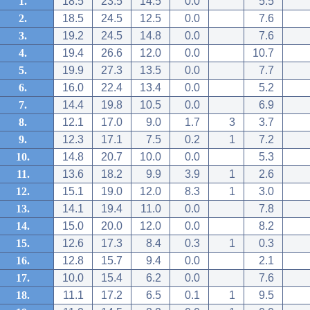
1.
18.5
23.5
14.5
0.0
5.5
2.
18.5
24.5
12.5
0.0
7.6
3.
19.2
24.5
14.8
0.0
7.6
4.
19.4
26.6
12.0
0.0
10.7
5.
19.9
27.3
13.5
0.0
7.7
6.
16.0
22.4
13.4
0.0
5.2
7.
14.4
19.8
10.5
0.0
6.9
8.
12.1
17.0
9.0
1.7
3
3.7
9.
12.3
17.1
7.5
0.2
1
7.2
10.
14.8
20.7
10.0
0.0
5.3
11.
13.6
18.2
9.9
3.9
1
2.6
12.
15.1
19.0
12.0
8.3
1
3.0
13.
14.1
19.4
11.0
0.0
7.8
14.
15.0
20.0
12.0
0.0
8.2
15.
12.6
17.3
8.4
0.3
1
0.3
16.
12.8
15.7
9.4
0.0
2.1
17.
10.0
15.4
6.2
0.0
7.6
18.
11.1
17.2
6.5
0.1
1
9.5