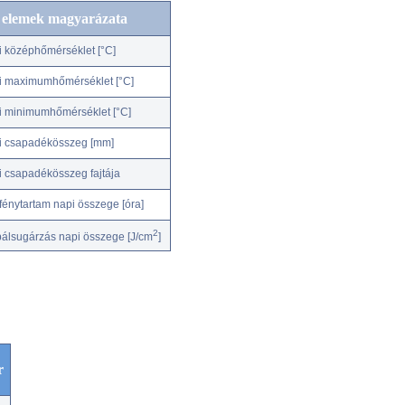
c elemek magyarázata
i középhőmérséklet [°C]
i maximumhőmérséklet [°C]
i minimumhőmérséklet [°C]
i csapadékösszeg [mm]
i csapadékösszeg fajtája
fénytartam napi összege [óra]
2
bálsugárzás napi összege [J/cm
]
r