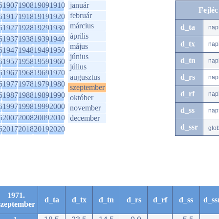
6
1907
1908
1909
1910
január
Fejlé
február
6
1917
1918
1919
1920
március
d_ta
6
1927
1928
1929
1930
nap
április
6
1937
1938
1939
1940
d_tx
nap
május
6
1947
1948
1949
1950
június
d_tn
6
1957
1958
1959
1960
nap
július
6
1967
1968
1969
1970
augusztus
d_rs
nap
6
1977
1978
1979
1980
szeptember
d_rf
nap
6
1987
1988
1989
1990
október
6
1997
1998
1999
2000
november
d_ss
nap
6
2007
2008
2009
2010
december
d_ssr
6
2017
2018
2019
2020
glo
1971.
d_ta
d_tx
d_tn
d_rs
d_rf
d_ss
d_ss
szeptember