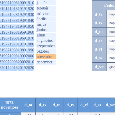
6
1907
1908
1909
1910
január
Fejlé
február
6
1917
1918
1919
1920
március
d_ta
6
1927
1928
1929
1930
nap
április
6
1937
1938
1939
1940
d_tx
nap
május
6
1947
1948
1949
1950
június
d_tn
6
1957
1958
1959
1960
nap
július
6
1967
1968
1969
1970
augusztus
d_rs
nap
6
1977
1978
1979
1980
szeptember
d_rf
nap
6
1987
1988
1989
1990
október
6
1997
1998
1999
2000
november
d_ss
nap
6
2007
2008
2009
2010
december
d_ssr
6
2017
2018
2019
2020
glo
1972.
d_ta
d_tx
d_tn
d_rs
d_rf
d_ss
d_ssr
november