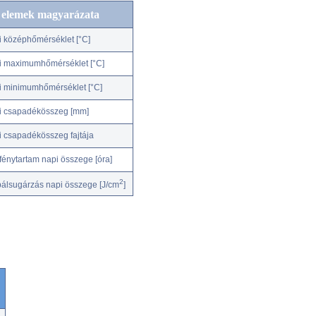
c elemek magyarázata
i középhőmérséklet [°C]
i maximumhőmérséklet [°C]
i minimumhőmérséklet [°C]
i csapadékösszeg [mm]
i csapadékösszeg fajtája
fénytartam napi összege [óra]
2
bálsugárzás napi összege [J/cm
]