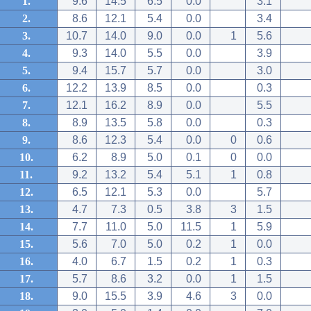
1.
9.6
14.5
6.5
0.0
3.1
2.
8.6
12.1
5.4
0.0
3.4
3.
10.7
14.0
9.0
0.0
1
5.6
4.
9.3
14.0
5.5
0.0
3.9
5.
9.4
15.7
5.7
0.0
3.0
6.
12.2
13.9
8.5
0.0
0.3
7.
12.1
16.2
8.9
0.0
5.5
8.
8.9
13.5
5.8
0.0
0.3
9.
8.6
12.3
5.4
0.0
0
0.6
10.
6.2
8.9
5.0
0.1
0
0.0
11.
9.2
13.2
5.4
5.1
1
0.8
12.
6.5
12.1
5.3
0.0
5.7
13.
4.7
7.3
0.5
3.8
3
1.5
14.
7.7
11.0
5.0
11.5
1
5.9
15.
5.6
7.0
5.0
0.2
1
0.0
16.
4.0
6.7
1.5
0.2
1
0.3
17.
5.7
8.6
3.2
0.0
1
1.5
18.
9.0
15.5
3.9
4.6
3
0.0