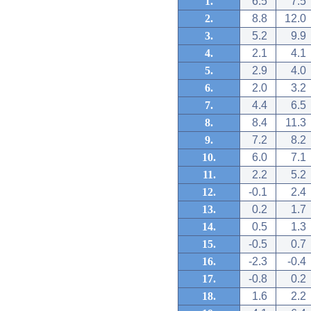
1.
6.5
7.5
2.
8.8
12.0
3.
5.2
9.9
4.
2.1
4.1
5.
2.9
4.0
6.
2.0
3.2
7.
4.4
6.5
8.
8.4
11.3
9.
7.2
8.2
10.
6.0
7.1
11.
2.2
5.2
12.
-0.1
2.4
13.
0.2
1.7
14.
0.5
1.3
15.
-0.5
0.7
16.
-2.3
-0.4
17.
-0.8
0.2
18.
1.6
2.2