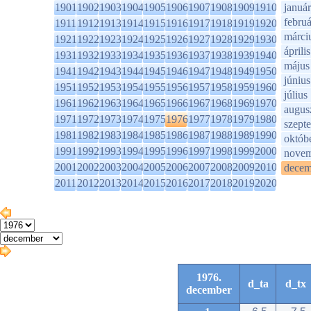
1901
1902
1903
1904
1905
1906
1907
1908
1909
1910
január
februá
1911
1912
1913
1914
1915
1916
1917
1918
1919
1920
márci
1921
1922
1923
1924
1925
1926
1927
1928
1929
1930
április
1931
1932
1933
1934
1935
1936
1937
1938
1939
1940
május
1941
1942
1943
1944
1945
1946
1947
1948
1949
1950
június
1951
1952
1953
1954
1955
1956
1957
1958
1959
1960
július
1961
1962
1963
1964
1965
1966
1967
1968
1969
1970
augus
1971
1972
1973
1974
1975
1976
1977
1978
1979
1980
szept
1981
1982
1983
1984
1985
1986
1987
1988
1989
1990
októb
1991
1992
1993
1994
1995
1996
1997
1998
1999
2000
novem
2001
2002
2003
2004
2005
2006
2007
2008
2009
2010
decem
2011
2012
2013
2014
2015
2016
2017
2018
2019
2020
1976.
d_ta
d_tx
december