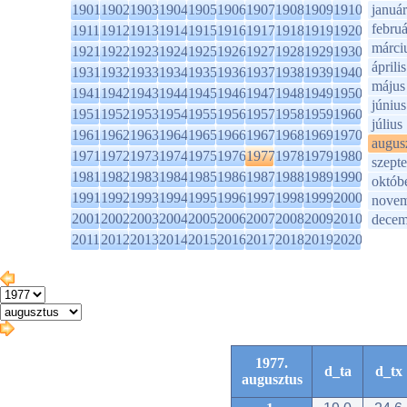
1901
1902
1903
1904
1905
1906
1907
1908
1909
1910
január
februá
1911
1912
1913
1914
1915
1916
1917
1918
1919
1920
márci
1921
1922
1923
1924
1925
1926
1927
1928
1929
1930
április
1931
1932
1933
1934
1935
1936
1937
1938
1939
1940
május
1941
1942
1943
1944
1945
1946
1947
1948
1949
1950
június
1951
1952
1953
1954
1955
1956
1957
1958
1959
1960
július
1961
1962
1963
1964
1965
1966
1967
1968
1969
1970
augus
1971
1972
1973
1974
1975
1976
1977
1978
1979
1980
szept
1981
1982
1983
1984
1985
1986
1987
1988
1989
1990
októb
1991
1992
1993
1994
1995
1996
1997
1998
1999
2000
novem
2001
2002
2003
2004
2005
2006
2007
2008
2009
2010
decem
2011
2012
2013
2014
2015
2016
2017
2018
2019
2020
1977.
d_ta
d_tx
augusztus