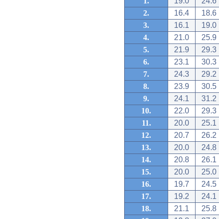
1.
19.0
24.6
2.
16.4
18.6
3.
16.1
19.0
4.
21.0
25.9
5.
21.9
29.3
6.
23.1
30.3
7.
24.3
29.2
8.
23.9
30.5
9.
24.1
31.2
10.
22.0
29.3
11.
20.0
25.1
12.
20.7
26.2
13.
20.0
24.8
14.
20.8
26.1
15.
20.0
25.0
16.
19.7
24.5
17.
19.2
24.1
18.
21.1
25.8