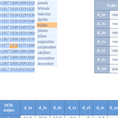
6
1907
1908
1909
1910
január
Fejlé
február
6
1917
1918
1919
1920
március
d_ta
6
1927
1928
1929
1930
nap
április
6
1937
1938
1939
1940
d_tx
nap
május
6
1947
1948
1949
1950
június
d_tn
6
1957
1958
1959
1960
nap
július
6
1967
1968
1969
1970
augusztus
d_rs
nap
6
1977
1978
1979
1980
szeptember
d_rf
nap
6
1987
1988
1989
1990
október
6
1997
1998
1999
2000
november
d_ss
nap
6
2007
2008
2009
2010
december
d_ssr
6
2017
2018
2019
2020
glo
1978.
d_ta
d_tx
d_tn
d_rs
d_rf
d_ss
d_ss
május