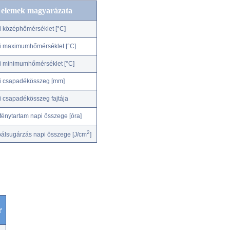
c elemek magyarázata
i középhőmérséklet [°C]
i maximumhőmérséklet [°C]
i minimumhőmérséklet [°C]
i csapadékösszeg [mm]
i csapadékösszeg fajtája
fénytartam napi összege [óra]
2
bálsugárzás napi összege [J/cm
]
r