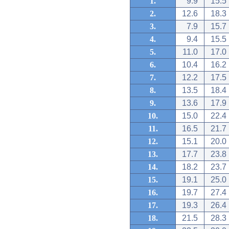
1.
9.9
15.5
2.
12.6
18.3
3.
7.9
15.7
4.
9.4
15.5
5.
11.0
17.0
6.
10.4
16.2
7.
12.2
17.5
8.
13.5
18.4
9.
13.6
17.9
10.
15.0
22.4
11.
16.5
21.7
12.
15.1
20.0
13.
17.7
23.8
14.
18.2
23.7
15.
19.1
25.0
16.
19.7
27.4
17.
19.3
26.4
18.
21.5
28.3