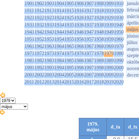
1901
1902
1903
1904
1905
1906
1907
1908
1909
1910
január
februá
1911
1912
1913
1914
1915
1916
1917
1918
1919
1920
márci
1921
1922
1923
1924
1925
1926
1927
1928
1929
1930
április
1931
1932
1933
1934
1935
1936
1937
1938
1939
1940
május
1941
1942
1943
1944
1945
1946
1947
1948
1949
1950
június
1951
1952
1953
1954
1955
1956
1957
1958
1959
1960
július
1961
1962
1963
1964
1965
1966
1967
1968
1969
1970
augus
1971
1972
1973
1974
1975
1976
1977
1978
1979
1980
szept
1981
1982
1983
1984
1985
1986
1987
1988
1989
1990
októb
1991
1992
1993
1994
1995
1996
1997
1998
1999
2000
novem
2001
2002
2003
2004
2005
2006
2007
2008
2009
2010
decem
2011
2012
2013
2014
2015
2016
2017
2018
2019
2020
1979.
d_ta
d_tx
május