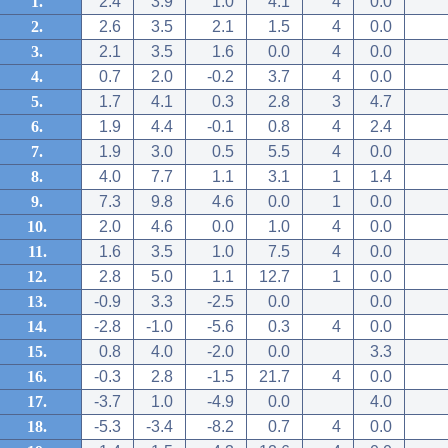
1.
2.4
3.9
1.0
4.1
4
0.0
2.
2.6
3.5
2.1
1.5
4
0.0
3.
2.1
3.5
1.6
0.0
4
0.0
4.
0.7
2.0
-0.2
3.7
4
0.0
5.
1.7
4.1
0.3
2.8
3
4.7
6.
1.9
4.4
-0.1
0.8
4
2.4
7.
1.9
3.0
0.5
5.5
4
0.0
8.
4.0
7.7
1.1
3.1
1
1.4
9.
7.3
9.8
4.6
0.0
1
0.0
10.
2.0
4.6
0.0
1.0
4
0.0
11.
1.6
3.5
1.0
7.5
4
0.0
12.
2.8
5.0
1.1
12.7
1
0.0
13.
-0.9
3.3
-2.5
0.0
0.0
14.
-2.8
-1.0
-5.6
0.3
4
0.0
15.
0.8
4.0
-2.0
0.0
3.3
16.
-0.3
2.8
-1.5
21.7
4
0.0
17.
-3.7
1.0
-4.9
0.0
4.0
18.
-5.3
-3.4
-8.2
0.7
4
0.0