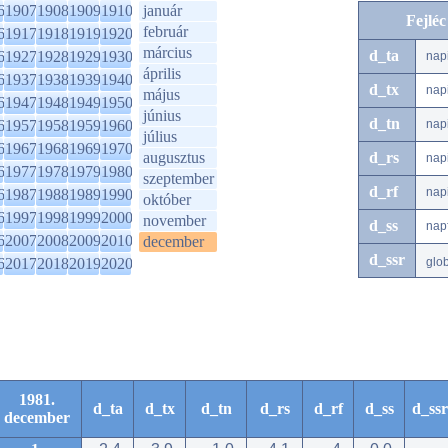
6
1907
1908
1909
1910
január
Fejlé
február
6
1917
1918
1919
1920
március
d_ta
6
1927
1928
1929
1930
nap
április
6
1937
1938
1939
1940
d_tx
nap
május
6
1947
1948
1949
1950
június
d_tn
6
1957
1958
1959
1960
nap
július
6
1967
1968
1969
1970
augusztus
d_rs
nap
6
1977
1978
1979
1980
szeptember
d_rf
nap
6
1987
1988
1989
1990
október
6
1997
1998
1999
2000
november
d_ss
nap
6
2007
2008
2009
2010
december
d_ssr
6
2017
2018
2019
2020
glo
1981.
d_ta
d_tx
d_tn
d_rs
d_rf
d_ss
d_ssr
december