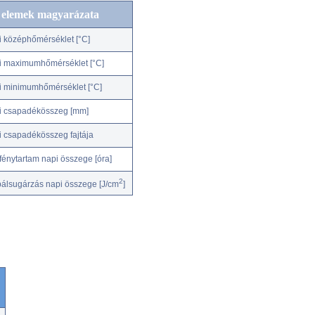
c elemek magyarázata
i középhőmérséklet [°C]
i maximumhőmérséklet [°C]
i minimumhőmérséklet [°C]
i csapadékösszeg [mm]
i csapadékösszeg fajtája
fénytartam napi összege [óra]
2
bálsugárzás napi összege [J/cm
]