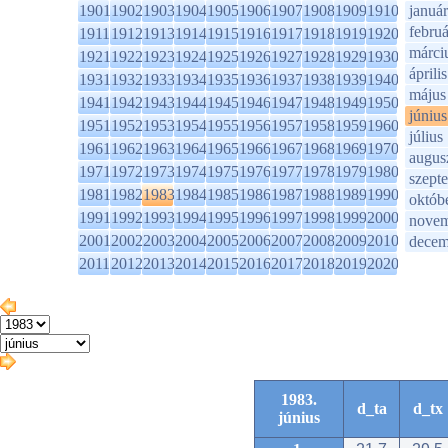
1901
1902
1903
1904
1905
1906
1907
1908
1909
1910
január
februá
1911
1912
1913
1914
1915
1916
1917
1918
1919
1920
márci
1921
1922
1923
1924
1925
1926
1927
1928
1929
1930
április
1931
1932
1933
1934
1935
1936
1937
1938
1939
1940
május
1941
1942
1943
1944
1945
1946
1947
1948
1949
1950
június
1951
1952
1953
1954
1955
1956
1957
1958
1959
1960
július
1961
1962
1963
1964
1965
1966
1967
1968
1969
1970
augus
1971
1972
1973
1974
1975
1976
1977
1978
1979
1980
szept
1981
1982
1983
1984
1985
1986
1987
1988
1989
1990
októb
1991
1992
1993
1994
1995
1996
1997
1998
1999
2000
novem
2001
2002
2003
2004
2005
2006
2007
2008
2009
2010
decem
2011
2012
2013
2014
2015
2016
2017
2018
2019
2020
1983.
d_ta
d_tx
június