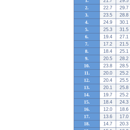
1.
21.7
29.5
2.
22.7
29.7
3.
23.5
28.8
4.
24.9
30.1
5.
25.3
31.5
6.
19.4
27.1
7.
17.2
21.5
8.
18.4
25.1
9.
20.5
28.2
10.
23.8
28.5
11.
20.0
25.2
12.
20.4
25.5
13.
20.1
25.8
14.
19.7
25.2
15.
18.4
24.3
16.
12.0
18.6
17.
13.6
17.0
18.
14.7
20.3