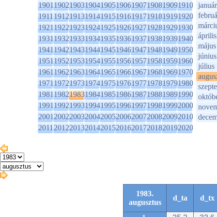
1901
1902
1903
1904
1905
1906
1907
1908
1909
1910
január
februá
1911
1912
1913
1914
1915
1916
1917
1918
1919
1920
márci
1921
1922
1923
1924
1925
1926
1927
1928
1929
1930
április
1931
1932
1933
1934
1935
1936
1937
1938
1939
1940
május
1941
1942
1943
1944
1945
1946
1947
1948
1949
1950
június
1951
1952
1953
1954
1955
1956
1957
1958
1959
1960
július
1961
1962
1963
1964
1965
1966
1967
1968
1969
1970
augus
1971
1972
1973
1974
1975
1976
1977
1978
1979
1980
szept
1981
1982
1983
1984
1985
1986
1987
1988
1989
1990
októb
1991
1992
1993
1994
1995
1996
1997
1998
1999
2000
novem
2001
2002
2003
2004
2005
2006
2007
2008
2009
2010
decem
2011
2012
2013
2014
2015
2016
2017
2018
2019
2020
1983.
d_ta
d_tx
augusztus