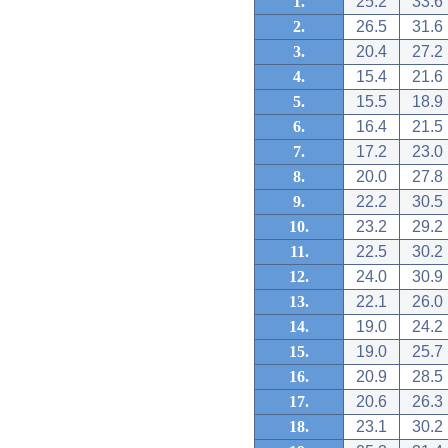
1.
25.2
33.6
2.
26.5
31.6
3.
20.4
27.2
4.
15.4
21.6
5.
15.5
18.9
6.
16.4
21.5
7.
17.2
23.0
8.
20.0
27.8
9.
22.2
30.5
10.
23.2
29.2
11.
22.5
30.2
12.
24.0
30.9
13.
22.1
26.0
14.
19.0
24.2
15.
19.0
25.7
16.
20.9
28.5
17.
20.6
26.3
18.
23.1
30.2