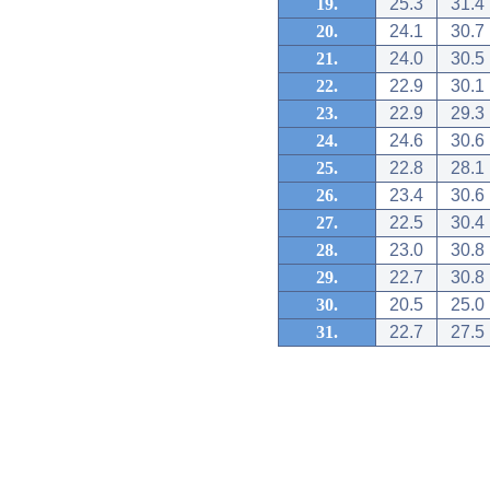
19.
25.3
31.4
20.
24.1
30.7
21.
24.0
30.5
22.
22.9
30.1
23.
22.9
29.3
24.
24.6
30.6
25.
22.8
28.1
26.
23.4
30.6
27.
22.5
30.4
28.
23.0
30.8
29.
22.7
30.8
30.
20.5
25.0
31.
22.7
27.5