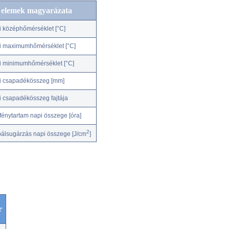
c elemek magyarázata
i középhőmérséklet [°C]
i maximumhőmérséklet [°C]
i minimumhőmérséklet [°C]
i csapadékösszeg [mm]
i csapadékösszeg fajtája
fénytartam napi összege [óra]
2
bálsugárzás napi összege [J/cm
]
r