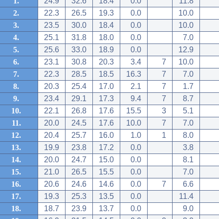
1.
24.9
32.6
18.4
0.0
11.8
2.
22.3
26.5
19.3
0.0
10.0
3.
23.5
30.0
18.4
0.0
10.0
4.
25.1
31.8
18.0
0.0
7.0
5.
25.6
33.0
18.9
0.0
12.9
6.
23.1
30.8
20.3
3.4
7
10.0
7.
22.3
28.5
18.5
16.3
7
7.0
8.
20.3
25.4
17.0
2.1
7
1.7
9.
23.4
29.1
17.3
9.4
7
8.7
10.
22.1
26.8
17.6
15.5
3
5.1
11.
20.0
24.5
17.6
10.0
7
7.0
12.
20.4
25.7
16.0
1.0
1
8.0
13.
19.9
23.8
17.2
0.0
3.8
14.
20.0
24.7
15.0
0.0
8.1
15.
21.0
26.5
15.5
0.0
7.0
16.
20.6
24.6
14.6
0.0
7
6.6
17.
19.3
25.3
13.5
0.0
11.4
18.
18.7
23.9
13.7
0.0
9.0