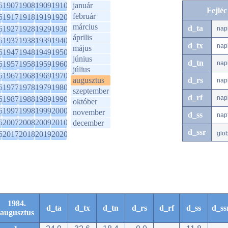
6
1907
1908
1909
1910
január
Fejlé
február
6
1917
1918
1919
1920
március
d_ta
6
1927
1928
1929
1930
nap
április
6
1937
1938
1939
1940
d_tx
nap
május
6
1947
1948
1949
1950
június
d_tn
6
1957
1958
1959
1960
nap
július
6
1967
1968
1969
1970
augusztus
d_rs
nap
6
1977
1978
1979
1980
szeptember
d_rf
nap
6
1987
1988
1989
1990
október
6
1997
1998
1999
2000
november
d_ss
nap
6
2007
2008
2009
2010
december
d_ssr
6
2017
2018
2019
2020
glo
1984.
d_ta
d_tx
d_tn
d_rs
d_rf
d_ss
d_ss
augusztus