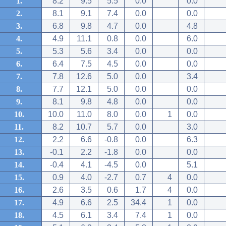
1.
8.2
9.5
5.5
0.0
0.0
2.
8.1
9.1
7.4
0.0
0.0
3.
6.8
9.8
4.7
0.0
4.8
4.
4.9
11.1
0.8
0.0
6.0
5.
5.3
5.6
3.4
0.0
0.0
6.
6.4
7.5
4.5
0.0
0.0
7.
7.8
12.6
5.0
0.0
3.4
8.
7.7
12.1
5.0
0.0
0.0
9.
8.1
9.8
4.8
0.0
0.0
10.
10.0
11.0
8.0
0.0
1
0.0
11.
8.2
10.7
5.7
0.0
3.0
12.
2.2
6.6
-0.8
0.0
6.3
13.
-0.1
2.2
-1.8
0.0
0.0
14.
-0.4
4.1
-4.5
0.0
5.1
15.
0.9
4.0
-2.7
0.7
4
0.0
16.
2.6
3.5
0.6
1.7
4
0.0
17.
4.9
6.6
2.5
34.4
1
0.0
18.
4.5
6.1
3.4
7.4
1
0.0