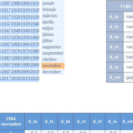
6
1907
1908
1909
1910
január
Fejlé
február
6
1917
1918
1919
1920
március
d_ta
6
1927
1928
1929
1930
nap
április
6
1937
1938
1939
1940
d_tx
nap
május
6
1947
1948
1949
1950
június
d_tn
6
1957
1958
1959
1960
nap
július
6
1967
1968
1969
1970
augusztus
d_rs
nap
6
1977
1978
1979
1980
szeptember
d_rf
nap
6
1987
1988
1989
1990
október
6
1997
1998
1999
2000
november
d_ss
nap
6
2007
2008
2009
2010
december
d_ssr
6
2017
2018
2019
2020
glo
1984.
d_ta
d_tx
d_tn
d_rs
d_rf
d_ss
d_ssr
november