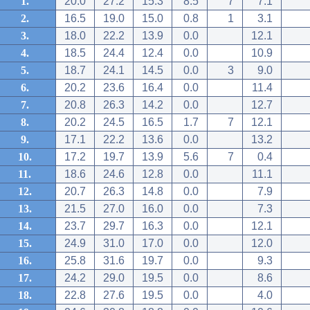
1.
20.0
27.2
15.3
8.5
7
7.1
2.
16.5
19.0
15.0
0.8
1
3.1
3.
18.0
22.2
13.9
0.0
12.1
4.
18.5
24.4
12.4
0.0
10.9
5.
18.7
24.1
14.5
0.0
3
9.0
6.
20.2
23.6
16.4
0.0
11.4
7.
20.8
26.3
14.2
0.0
12.7
8.
20.2
24.5
16.5
1.7
7
12.1
9.
17.1
22.2
13.6
0.0
13.2
10.
17.2
19.7
13.9
5.6
7
0.4
11.
18.6
24.6
12.8
0.0
11.1
12.
20.7
26.3
14.8
0.0
7.9
13.
21.5
27.0
16.0
0.0
7.3
14.
23.7
29.7
16.3
0.0
12.1
15.
24.9
31.0
17.0
0.0
12.0
16.
25.8
31.6
19.7
0.0
9.3
17.
24.2
29.0
19.5
0.0
8.6
18.
22.8
27.6
19.5
0.0
4.0