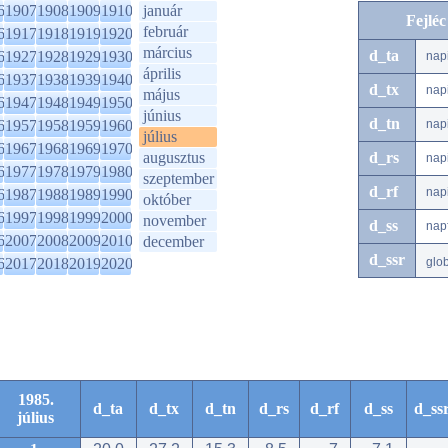
6
1907
1908
1909
1910
január
Fejlé
február
6
1917
1918
1919
1920
március
d_ta
6
1927
1928
1929
1930
nap
április
6
1937
1938
1939
1940
d_tx
nap
május
6
1947
1948
1949
1950
június
d_tn
6
1957
1958
1959
1960
nap
július
6
1967
1968
1969
1970
augusztus
d_rs
nap
6
1977
1978
1979
1980
szeptember
d_rf
nap
6
1987
1988
1989
1990
október
6
1997
1998
1999
2000
november
d_ss
nap
6
2007
2008
2009
2010
december
d_ssr
6
2017
2018
2019
2020
glo
1985.
d_ta
d_tx
d_tn
d_rs
d_rf
d_ss
d_ss
július