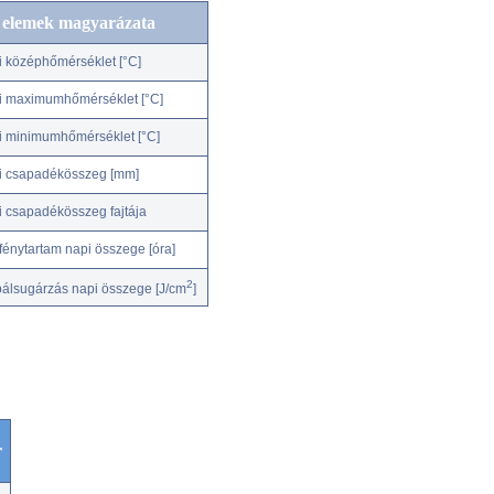
c elemek magyarázata
i középhőmérséklet [°C]
i maximumhőmérséklet [°C]
i minimumhőmérséklet [°C]
i csapadékösszeg [mm]
i csapadékösszeg fajtája
fénytartam napi összege [óra]
2
bálsugárzás napi összege [J/cm
]
r