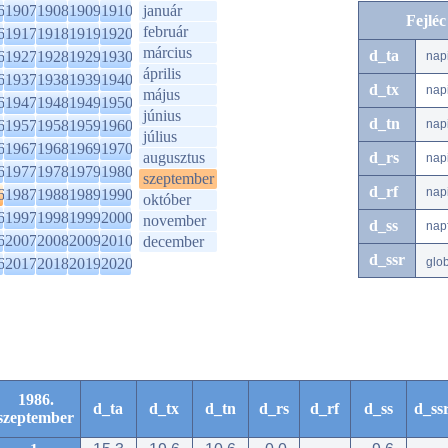
6
1907
1908
1909
1910
január
Fejlé
február
6
1917
1918
1919
1920
március
d_ta
6
1927
1928
1929
1930
nap
április
6
1937
1938
1939
1940
d_tx
nap
május
6
1947
1948
1949
1950
június
d_tn
6
1957
1958
1959
1960
nap
július
6
1967
1968
1969
1970
augusztus
d_rs
nap
6
1977
1978
1979
1980
szeptember
d_rf
nap
6
1987
1988
1989
1990
október
6
1997
1998
1999
2000
november
d_ss
nap
6
2007
2008
2009
2010
december
d_ssr
6
2017
2018
2019
2020
glo
1986.
d_ta
d_tx
d_tn
d_rs
d_rf
d_ss
d_ss
szeptember