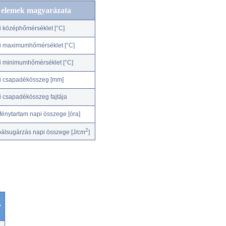
c elemek magyarázata
i középhőmérséklet [°C]
i maximumhőmérséklet [°C]
i minimumhőmérséklet [°C]
i csapadékösszeg [mm]
i csapadékösszeg fajtája
fénytartam napi összege [óra]
2
bálsugárzás napi összege [J/cm
]
r