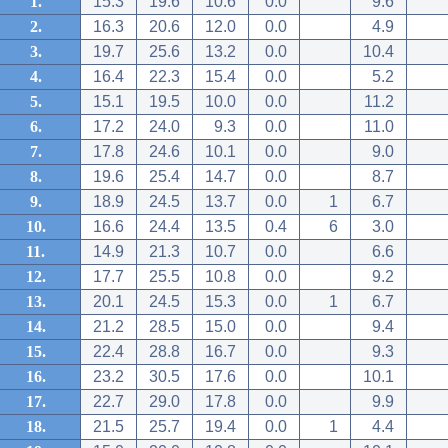
1.
15.3
19.6
10.6
0.0
9.6
2.
16.3
20.6
12.0
0.0
4.9
3.
19.7
25.6
13.2
0.0
10.4
4.
16.4
22.3
15.4
0.0
5.2
5.
15.1
19.5
10.0
0.0
11.2
6.
17.2
24.0
9.3
0.0
11.0
7.
17.8
24.6
10.1
0.0
9.0
8.
19.6
25.4
14.7
0.0
8.7
9.
18.9
24.5
13.7
0.0
1
6.7
10.
16.6
24.4
13.5
0.4
6
3.0
11.
14.9
21.3
10.7
0.0
6.6
12.
17.7
25.5
10.8
0.0
9.2
13.
20.1
24.5
15.3
0.0
1
6.7
14.
21.2
28.5
15.0
0.0
9.4
15.
22.4
28.8
16.7
0.0
9.3
16.
23.2
30.5
17.6
0.0
10.1
17.
22.7
29.0
17.8
0.0
9.9
18.
21.5
25.7
19.4
0.0
1
4.4