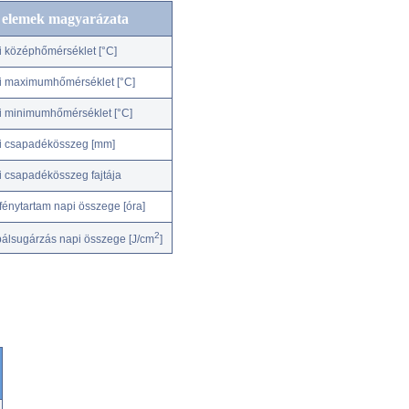
c elemek magyarázata
i középhőmérséklet [°C]
i maximumhőmérséklet [°C]
i minimumhőmérséklet [°C]
i csapadékösszeg [mm]
i csapadékösszeg fajtája
fénytartam napi összege [óra]
2
bálsugárzás napi összege [J/cm
]