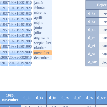
6
1907
1908
1909
1910
január
Fejlé
február
6
1917
1918
1919
1920
március
d_ta
6
1927
1928
1929
1930
nap
április
6
1937
1938
1939
1940
d_tx
nap
május
6
1947
1948
1949
1950
június
d_tn
6
1957
1958
1959
1960
nap
július
6
1967
1968
1969
1970
augusztus
d_rs
nap
6
1977
1978
1979
1980
szeptember
d_rf
nap
6
1987
1988
1989
1990
október
6
1997
1998
1999
2000
november
d_ss
nap
6
2007
2008
2009
2010
december
d_ssr
6
2017
2018
2019
2020
glo
1986.
d_ta
d_tx
d_tn
d_rs
d_rf
d_ss
d_ssr
november