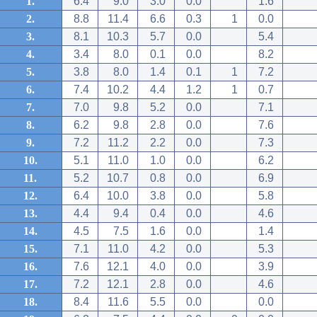
1.
6.4
9.0
3.0
0.0
1.6
2.
8.8
11.4
6.6
0.3
1
0.0
3.
8.1
10.3
5.7
0.0
5.4
4.
3.4
8.0
0.1
0.0
8.2
5.
3.8
8.0
1.4
0.1
1
7.2
6.
7.4
10.2
4.4
1.2
1
0.7
7.
7.0
9.8
5.2
0.0
7.1
8.
6.2
9.8
2.8
0.0
7.6
9.
7.2
11.2
2.2
0.0
7.3
10.
5.1
11.0
1.0
0.0
6.2
11.
5.2
10.7
0.8
0.0
6.9
12.
6.4
10.0
3.8
0.0
5.8
13.
4.4
9.4
0.4
0.0
4.6
14.
4.5
7.5
1.6
0.0
1.4
15.
7.1
11.0
4.2
0.0
5.3
16.
7.6
12.1
4.0
0.0
3.9
17.
7.2
12.1
2.8
0.0
4.6
18.
8.4
11.6
5.5
0.0
0.0