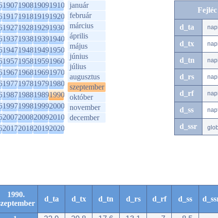
6
1907
1908
1909
1910
január
Fejlé
február
6
1917
1918
1919
1920
március
d_ta
6
1927
1928
1929
1930
nap
április
6
1937
1938
1939
1940
d_tx
nap
május
6
1947
1948
1949
1950
június
d_tn
6
1957
1958
1959
1960
nap
július
6
1967
1968
1969
1970
augusztus
d_rs
nap
6
1977
1978
1979
1980
szeptember
d_rf
nap
6
1987
1988
1989
1990
október
6
1997
1998
1999
2000
november
d_ss
nap
6
2007
2008
2009
2010
december
d_ssr
6
2017
2018
2019
2020
glo
1990.
d_ta
d_tx
d_tn
d_rs
d_rf
d_ss
d_ss
szeptember