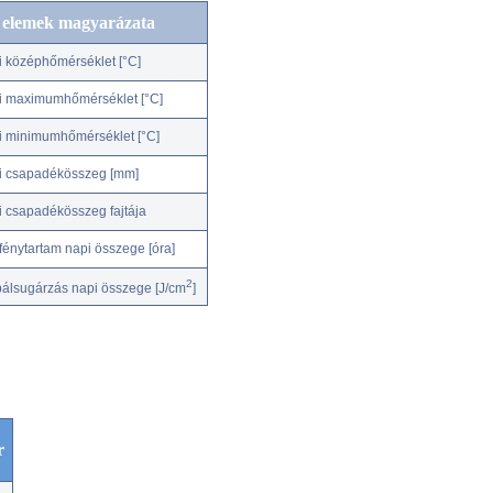
c elemek magyarázata
i középhőmérséklet [°C]
i maximumhőmérséklet [°C]
i minimumhőmérséklet [°C]
i csapadékösszeg [mm]
i csapadékösszeg fajtája
fénytartam napi összege [óra]
2
bálsugárzás napi összege [J/cm
]
r