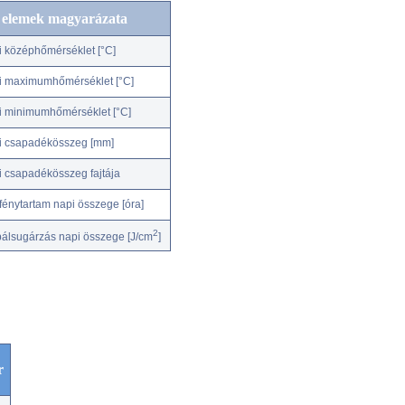
c elemek magyarázata
i középhőmérséklet [°C]
i maximumhőmérséklet [°C]
i minimumhőmérséklet [°C]
i csapadékösszeg [mm]
i csapadékösszeg fajtája
fénytartam napi összege [óra]
2
bálsugárzás napi összege [J/cm
]
r