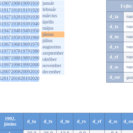
6
1907
1908
1909
1910
január
Fejlé
február
6
1917
1918
1919
1920
március
d_ta
6
1927
1928
1929
1930
nap
április
6
1937
1938
1939
1940
d_tx
nap
május
6
1947
1948
1949
1950
június
d_tn
6
1957
1958
1959
1960
nap
július
6
1967
1968
1969
1970
augusztus
d_rs
nap
6
1977
1978
1979
1980
szeptember
d_rf
nap
6
1987
1988
1989
1990
október
6
1997
1998
1999
2000
november
d_ss
nap
6
2007
2008
2009
2010
december
d_ssr
6
2017
2018
2019
2020
glo
1992.
d_ta
d_tx
d_tn
d_rs
d_rf
d_ss
d_ss
június