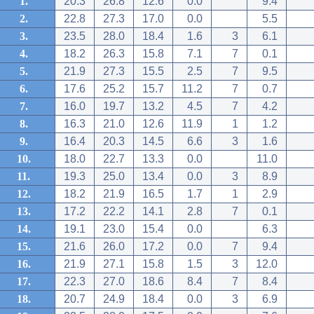
1.
20.3
26.8
12.6
0.0
9.4
2.
22.8
27.3
17.0
0.0
5.5
3.
23.5
28.0
18.4
1.6
3
6.1
4.
18.2
26.3
15.8
7.1
7
0.1
5.
21.9
27.3
15.5
2.5
7
9.5
6.
17.6
25.2
15.7
11.2
7
0.7
7.
16.0
19.7
13.2
4.5
7
4.2
8.
16.3
21.0
12.6
11.9
1
1.2
9.
16.4
20.3
14.5
6.6
3
1.6
10.
18.0
22.7
13.3
0.0
11.0
11.
19.3
25.0
13.4
0.0
3
8.9
12.
18.2
21.9
16.5
1.7
1
2.9
13.
17.2
22.2
14.1
2.8
7
0.1
14.
19.1
23.0
15.4
0.0
6.3
15.
21.6
26.0
17.2
0.0
7
9.4
16.
21.9
27.1
15.8
1.5
3
12.0
17.
22.3
27.0
18.6
8.4
7
8.4
18.
20.7
24.9
18.4
0.0
3
6.9