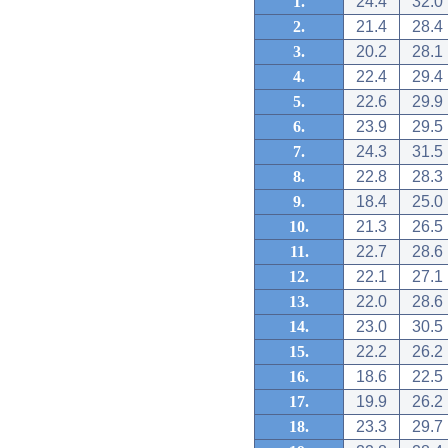
1.
24.4
32.0
2.
21.4
28.4
3.
20.2
28.1
4.
22.4
29.4
5.
22.6
29.9
6.
23.9
29.5
7.
24.3
31.5
8.
22.8
28.3
9.
18.4
25.0
10.
21.3
26.5
11.
22.7
28.6
12.
22.1
27.1
13.
22.0
28.6
14.
23.0
30.5
15.
22.2
26.2
16.
18.6
22.5
17.
19.9
26.2
18.
23.3
29.7