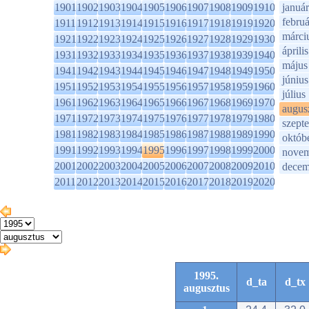
1901
1902
1903
1904
1905
1906
1907
1908
1909
1910
január
februá
1911
1912
1913
1914
1915
1916
1917
1918
1919
1920
márci
1921
1922
1923
1924
1925
1926
1927
1928
1929
1930
április
1931
1932
1933
1934
1935
1936
1937
1938
1939
1940
május
1941
1942
1943
1944
1945
1946
1947
1948
1949
1950
június
1951
1952
1953
1954
1955
1956
1957
1958
1959
1960
július
1961
1962
1963
1964
1965
1966
1967
1968
1969
1970
augus
1971
1972
1973
1974
1975
1976
1977
1978
1979
1980
szept
1981
1982
1983
1984
1985
1986
1987
1988
1989
1990
októb
1991
1992
1993
1994
1995
1996
1997
1998
1999
2000
novem
2001
2002
2003
2004
2005
2006
2007
2008
2009
2010
decem
2011
2012
2013
2014
2015
2016
2017
2018
2019
2020
1995.
d_ta
d_tx
augusztus