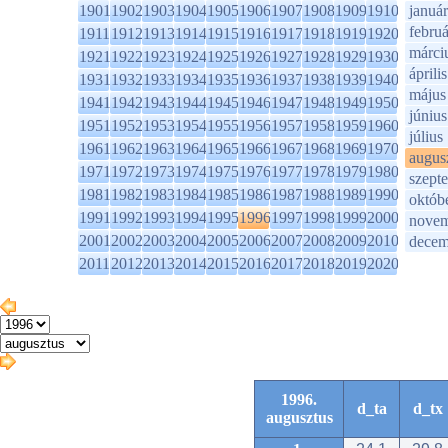
1901
1902
1903
1904
1905
1906
1907
1908
1909
1910
január
februá
1911
1912
1913
1914
1915
1916
1917
1918
1919
1920
márci
1921
1922
1923
1924
1925
1926
1927
1928
1929
1930
április
1931
1932
1933
1934
1935
1936
1937
1938
1939
1940
május
1941
1942
1943
1944
1945
1946
1947
1948
1949
1950
június
1951
1952
1953
1954
1955
1956
1957
1958
1959
1960
július
1961
1962
1963
1964
1965
1966
1967
1968
1969
1970
augus
1971
1972
1973
1974
1975
1976
1977
1978
1979
1980
szept
1981
1982
1983
1984
1985
1986
1987
1988
1989
1990
októb
1991
1992
1993
1994
1995
1996
1997
1998
1999
2000
novem
2001
2002
2003
2004
2005
2006
2007
2008
2009
2010
decem
2011
2012
2013
2014
2015
2016
2017
2018
2019
2020
1996.
d_ta
d_tx
augusztus