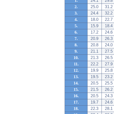
1.
24.1
29.8
2.
25.0
31.2
3.
24.4
32.2
4.
18.0
22.7
5.
15.9
18.4
6.
17.2
24.6
7.
20.9
26.3
8.
20.8
24.0
9.
21.1
27.5
10.
21.3
26.5
11.
22.2
27.9
12.
19.9
25.8
13.
19.5
23.2
14.
20.5
25.5
15.
21.5
26.2
16.
20.5
24.3
17.
19.7
24.6
18.
22.3
28.1