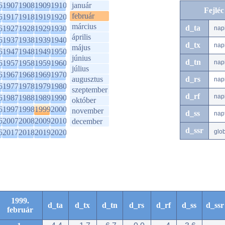
6
1907
1908
1909
1910
január
Fejlé
február
6
1917
1918
1919
1920
március
d_ta
6
1927
1928
1929
1930
nap
április
6
1937
1938
1939
1940
d_tx
nap
május
6
1947
1948
1949
1950
június
d_tn
6
1957
1958
1959
1960
nap
július
6
1967
1968
1969
1970
augusztus
d_rs
nap
6
1977
1978
1979
1980
szeptember
d_rf
nap
6
1987
1988
1989
1990
október
6
1997
1998
1999
2000
november
d_ss
nap
6
2007
2008
2009
2010
december
d_ssr
6
2017
2018
2019
2020
glo
1999.
d_ta
d_tx
d_tn
d_rs
d_rf
d_ss
d_ssr
február