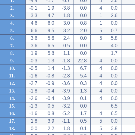
1.
-4.4
-1.7
-6.7
0.0
4
3.6
2.
-0.1
1.9
-3.8
0.0
4
0.0
3.
3.3
4.7
1.8
0.0
1
2.6
4.
4.6
6.0
3.0
0.8
1
0.0
5.
6.6
9.5
3.2
2.0
5
0.7
6.
3.6
5.6
2.4
0.0
5
5.8
7.
3.6
6.5
0.5
0.0
4.0
8.
1.9
5.8
1.1
0.0
1.7
9.
-0.3
1.3
-1.8
22.8
4
0.0
10.
-0.5
1.4
-1.3
6.7
4
0.0
11.
-1.6
-0.8
-2.8
5.4
4
0.0
12.
-2.7
-0.9
-3.6
0.3
4
0.0
13.
-1.8
-0.4
-3.9
1.3
4
0.0
14.
-2.6
-0.4
-3.9
0.1
4
0.0
15.
-1.3
0.5
-3.2
0.0
6.5
16.
-1.6
0.8
-5.2
1.7
4
6.5
17.
1.8
3.9
-1.1
0.5
5
0.0
18.
0.0
2.2
-1.8
0.1
5
3.8