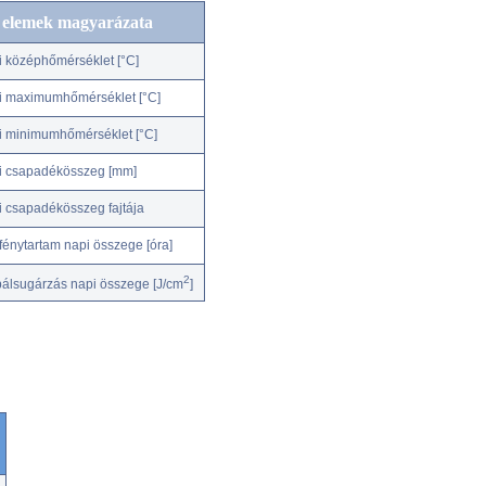
c elemek magyarázata
i középhőmérséklet [°C]
i maximumhőmérséklet [°C]
i minimumhőmérséklet [°C]
i csapadékösszeg [mm]
i csapadékösszeg fajtája
fénytartam napi összege [óra]
2
bálsugárzás napi összege [J/cm
]