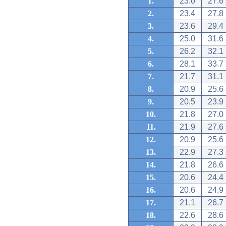
1.
23.0
27.6
2.
23.4
27.8
3.
23.6
29.4
4.
25.0
31.6
5.
26.2
32.1
6.
28.1
33.7
7.
21.7
31.1
8.
20.9
25.6
9.
20.5
23.9
10.
21.8
27.0
11.
21.9
27.6
12.
20.9
25.6
13.
22.9
27.3
14.
21.8
26.6
15.
20.6
24.4
16.
20.6
24.9
17.
21.1
26.7
18.
22.6
28.6