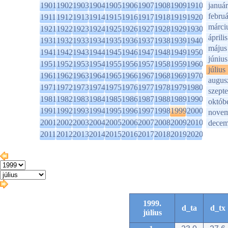
1901
1902
1903
1904
1905
1906
1907
1908
1909
1910
január
februá
1911
1912
1913
1914
1915
1916
1917
1918
1919
1920
márci
1921
1922
1923
1924
1925
1926
1927
1928
1929
1930
április
1931
1932
1933
1934
1935
1936
1937
1938
1939
1940
május
1941
1942
1943
1944
1945
1946
1947
1948
1949
1950
június
1951
1952
1953
1954
1955
1956
1957
1958
1959
1960
július
1961
1962
1963
1964
1965
1966
1967
1968
1969
1970
augus
1971
1972
1973
1974
1975
1976
1977
1978
1979
1980
szept
1981
1982
1983
1984
1985
1986
1987
1988
1989
1990
októb
1991
1992
1993
1994
1995
1996
1997
1998
1999
2000
novem
2001
2002
2003
2004
2005
2006
2007
2008
2009
2010
decem
2011
2012
2013
2014
2015
2016
2017
2018
2019
2020
1999.
d_ta
d_tx
július