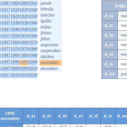
6
1907
1908
1909
1910
január
Fejlé
február
6
1917
1918
1919
1920
március
d_ta
6
1927
1928
1929
1930
nap
április
6
1937
1938
1939
1940
d_tx
nap
május
6
1947
1948
1949
1950
június
d_tn
6
1957
1958
1959
1960
nap
július
6
1967
1968
1969
1970
augusztus
d_rs
nap
6
1977
1978
1979
1980
szeptember
d_rf
nap
6
1987
1988
1989
1990
október
6
1997
1998
1999
2000
november
d_ss
nap
6
2007
2008
2009
2010
december
d_ssr
6
2017
2018
2019
2020
glo
1999.
d_ta
d_tx
d_tn
d_rs
d_rf
d_ss
d_ss
november