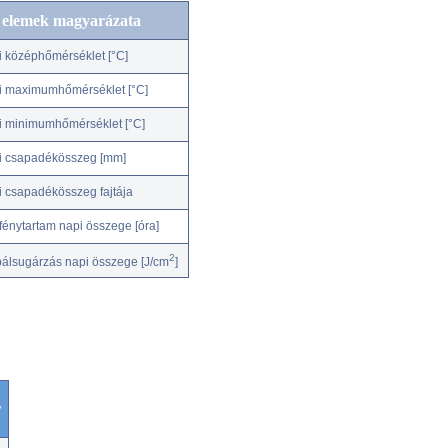
c elemek magyarázata
i középhőmérséklet [°C]
i maximumhőmérséklet [°C]
i minimumhőmérséklet [°C]
i csapadékösszeg [mm]
i csapadékösszeg fajtája
fénytartam napi összege [óra]
2
bálsugárzás napi összege [J/cm
]
r