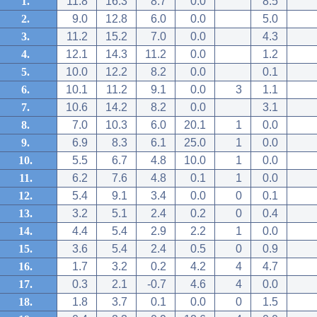
1.
11.8
16.3
8.7
0.0
8.5
2.
9.0
12.8
6.0
0.0
5.0
3.
11.2
15.2
7.0
0.0
4.3
4.
12.1
14.3
11.2
0.0
1.2
5.
10.0
12.2
8.2
0.0
0.1
6.
10.1
11.2
9.1
0.0
3
1.1
7.
10.6
14.2
8.2
0.0
3.1
8.
7.0
10.3
6.0
20.1
1
0.0
9.
6.9
8.3
6.1
25.0
1
0.0
10.
5.5
6.7
4.8
10.0
1
0.0
11.
6.2
7.6
4.8
0.1
1
0.0
12.
5.4
9.1
3.4
0.0
0
0.1
13.
3.2
5.1
2.4
0.2
0
0.4
14.
4.4
5.4
2.9
2.2
1
0.0
15.
3.6
5.4
2.4
0.5
0
0.9
16.
1.7
3.2
0.2
4.2
4
4.7
17.
0.3
2.1
-0.7
4.6
4
0.0
18.
1.8
3.7
0.1
0.0
0
1.5