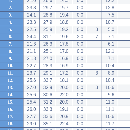
1.
21.0
26.6
14.5
0.0
12.2
2.
23.3
29.7
15.7
0.0
12.8
3.
24.1
28.8
19.4
0.0
7.5
4.
23.3
27.9
18.8
0.0
10.7
5.
22.5
25.9
19.2
0.0
3
5.0
6.
24.4
31.1
19.6
2.0
7
7.1
7.
21.3
26.3
17.8
0.0
6.1
8.
21.1
25.1
17.0
0.0
12.1
9.
21.8
27.0
16.9
0.0
7.1
10.
22.7
28.3
16.9
0.0
10.4
11.
23.7
29.1
17.2
0.0
3
8.9
12.
25.6
33.7
18.1
0.0
10.4
13.
27.0
32.9
20.0
0.0
3
10.6
14.
25.6
30.6
22.0
0.0
5.6
15.
25.4
31.2
20.0
0.0
11.0
16.
26.0
33.3
19.1
0.0
11.1
17.
27.7
33.6
20.9
0.0
10.6
18.
29.0
35.1
22.4
0.0
11.7