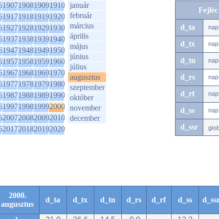
6
1907
1908
1909
1910
január
Fejlé
február
6
1917
1918
1919
1920
március
d_ta
6
1927
1928
1929
1930
nap
április
6
1937
1938
1939
1940
d_tx
nap
május
6
1947
1948
1949
1950
június
d_tn
6
1957
1958
1959
1960
nap
július
6
1967
1968
1969
1970
augusztus
d_rs
nap
6
1977
1978
1979
1980
szeptember
d_rf
nap
6
1987
1988
1989
1990
október
6
1997
1998
1999
2000
november
d_ss
nap
6
2007
2008
2009
2010
december
d_ssr
6
2017
2018
2019
2020
glo
2000.
d_ta
d_tx
d_tn
d_rs
d_rf
d_ss
d_ss
augusztus