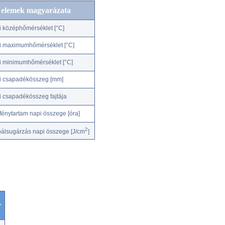
c elemek magyarázata
i középhőmérséklet [°C]
i maximumhőmérséklet [°C]
i minimumhőmérséklet [°C]
i csapadékösszeg [mm]
i csapadékösszeg fajtája
fénytartam napi összege [óra]
2
bálsugárzás napi összege [J/cm
]
r