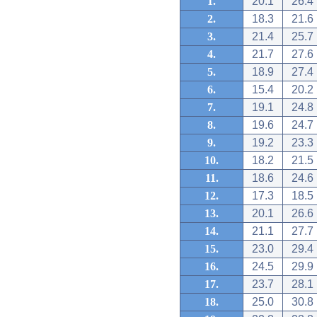
1.
20.1
26.4
2.
18.3
21.6
3.
21.4
25.7
4.
21.7
27.6
5.
18.9
27.4
6.
15.4
20.2
7.
19.1
24.8
8.
19.6
24.7
9.
19.2
23.3
10.
18.2
21.5
11.
18.6
24.6
12.
17.3
18.5
13.
20.1
26.6
14.
21.1
27.7
15.
23.0
29.4
16.
24.5
29.9
17.
23.7
28.1
18.
25.0
30.8