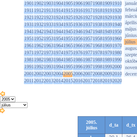
1901
1902
1903
1904
1905
1906
1907
1908
1909
1910
január
februá
1911
1912
1913
1914
1915
1916
1917
1918
1919
1920
márci
1921
1922
1923
1924
1925
1926
1927
1928
1929
1930
április
1931
1932
1933
1934
1935
1936
1937
1938
1939
1940
május
1941
1942
1943
1944
1945
1946
1947
1948
1949
1950
június
1951
1952
1953
1954
1955
1956
1957
1958
1959
1960
július
1961
1962
1963
1964
1965
1966
1967
1968
1969
1970
augus
1971
1972
1973
1974
1975
1976
1977
1978
1979
1980
szept
1981
1982
1983
1984
1985
1986
1987
1988
1989
1990
októb
1991
1992
1993
1994
1995
1996
1997
1998
1999
2000
novem
2001
2002
2003
2004
2005
2006
2007
2008
2009
2010
decem
2011
2012
2013
2014
2015
2016
2017
2018
2019
2020
2005.
d_ta
d_tx
július