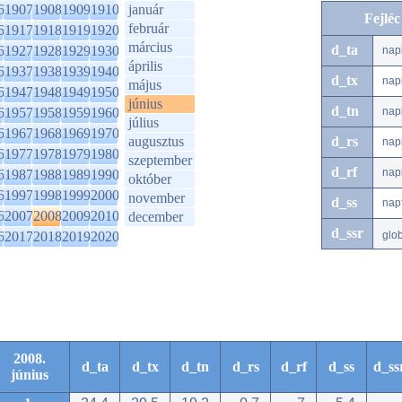
6
1907
1908
1909
1910
január
Fejlé
február
6
1917
1918
1919
1920
március
d_ta
6
1927
1928
1929
1930
nap
április
6
1937
1938
1939
1940
d_tx
nap
május
6
1947
1948
1949
1950
június
d_tn
6
1957
1958
1959
1960
nap
július
6
1967
1968
1969
1970
augusztus
d_rs
nap
6
1977
1978
1979
1980
szeptember
d_rf
nap
6
1987
1988
1989
1990
október
6
1997
1998
1999
2000
november
d_ss
nap
6
2007
2008
2009
2010
december
d_ssr
6
2017
2018
2019
2020
glo
2008.
d_ta
d_tx
d_tn
d_rs
d_rf
d_ss
d_ss
június