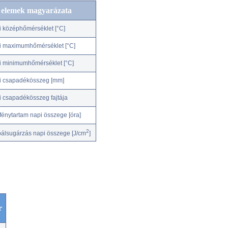
c elemek magyarázata
i középhőmérséklet [°C]
i maximumhőmérséklet [°C]
i minimumhőmérséklet [°C]
i csapadékösszeg [mm]
i csapadékösszeg fajtája
fénytartam napi összege [óra]
2
bálsugárzás napi összege [J/cm
]
r