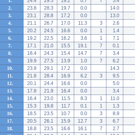
1.
24.4
29.5
19.2
0.7
7
5.4
2.
23.8
28.3
19.7
0.0
14.0
3.
23.1
28.8
17.2
0.0
13.0
4.
21.1
26.7
17.0
11.3
3
2.6
5.
20.2
24.5
16.6
0.0
1
1.4
6.
19.2
22.5
16.2
3.6
1
7.1
7.
17.1
21.0
15.5
19.1
7
0.1
8.
18.4
24.3
15.4
14.7
7
3.4
9.
19.9
27.5
13.9
1.0
7
6.2
10.
23.9
29.1
17.2
0.0
14.3
11.
21.8
28.4
16.9
6.2
3
9.5
12.
20.1
24.4
16.6
0.0
5.0
13.
17.8
21.9
16.4
0.0
3.4
14.
16.4
23.0
11.5
8.3
1
11.0
15.
15.3
19.8
11.7
0.1
1
1.3
16.
18.5
23.5
10.7
0.0
3
8.9
17.
20.5
26.1
15.9
12.7
3
6.7
18.
18.8
23.5
16.6
16.1
7
2.7