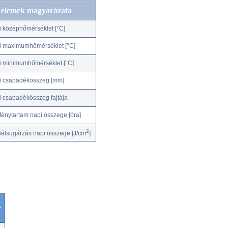
c elemek magyarázata
i középhőmérséklet [°C]
i maximumhőmérséklet [°C]
i minimumhőmérséklet [°C]
i csapadékösszeg [mm]
i csapadékösszeg fajtája
fénytartam napi összege [óra]
2
bálsugárzás napi összege [J/cm
]
r