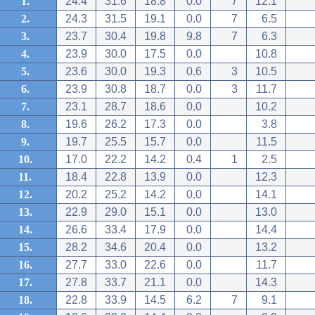
1.
24.4
31.6
18.8
0.0
7
12.1
2.
24.3
31.5
19.1
0.0
7
6.5
3.
23.7
30.4
19.8
9.8
7
6.3
4.
23.9
30.0
17.5
0.0
10.8
5.
23.6
30.0
19.3
0.6
3
10.5
6.
23.9
30.8
18.7
0.0
3
11.7
7.
23.1
28.7
18.6
0.0
10.2
8.
19.6
26.2
17.3
0.0
3.8
9.
19.7
25.5
15.7
0.0
11.5
10.
17.0
22.2
14.2
0.4
1
2.5
11.
18.4
22.8
13.9
0.0
12.3
12.
20.2
25.2
14.2
0.0
14.1
13.
22.9
29.0
15.1
0.0
13.0
14.
26.6
33.4
17.9
0.0
14.4
15.
28.2
34.6
20.4
0.0
13.2
16.
27.7
33.0
22.6
0.0
11.7
17.
27.8
33.7
21.1
0.0
14.3
18.
22.8
33.9
14.5
6.2
7
9.1