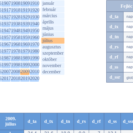
6
1907
1908
1909
1910
január
Fejlé
február
6
1917
1918
1919
1920
március
d_ta
6
1927
1928
1929
1930
nap
április
6
1937
1938
1939
1940
d_tx
nap
május
6
1947
1948
1949
1950
június
d_tn
6
1957
1958
1959
1960
nap
július
6
1967
1968
1969
1970
augusztus
d_rs
nap
6
1977
1978
1979
1980
szeptember
d_rf
nap
6
1987
1988
1989
1990
október
6
1997
1998
1999
2000
november
d_ss
nap
6
2007
2008
2009
2010
december
d_ssr
6
2017
2018
2019
2020
glo
2009.
d_ta
d_tx
d_tn
d_rs
d_rf
d_ss
d_ss
július