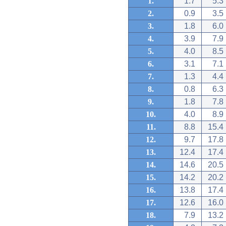
1.
1.7
5.3
2.
0.9
3.5
3.
1.8
6.0
4.
3.9
7.9
5.
4.0
8.5
6.
3.1
7.1
7.
1.3
4.4
8.
0.8
6.3
9.
1.8
7.8
10.
4.0
8.9
11.
8.8
15.4
12.
9.7
17.8
13.
12.4
17.4
14.
14.6
20.5
15.
14.2
20.2
16.
13.8
17.4
17.
12.6
16.0
18.
7.9
13.2