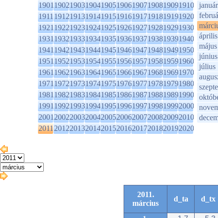
1901
1902
1903
1904
1905
1906
1907
1908
1909
1910
január
februá
1911
1912
1913
1914
1915
1916
1917
1918
1919
1920
márci
1921
1922
1923
1924
1925
1926
1927
1928
1929
1930
április
1931
1932
1933
1934
1935
1936
1937
1938
1939
1940
május
1941
1942
1943
1944
1945
1946
1947
1948
1949
1950
június
1951
1952
1953
1954
1955
1956
1957
1958
1959
1960
július
1961
1962
1963
1964
1965
1966
1967
1968
1969
1970
augus
1971
1972
1973
1974
1975
1976
1977
1978
1979
1980
szept
1981
1982
1983
1984
1985
1986
1987
1988
1989
1990
októb
1991
1992
1993
1994
1995
1996
1997
1998
1999
2000
novem
2001
2002
2003
2004
2005
2006
2007
2008
2009
2010
decem
2011
2012
2013
2014
2015
2016
2017
2018
2019
2020
2011.
d_ta
d_tx
március