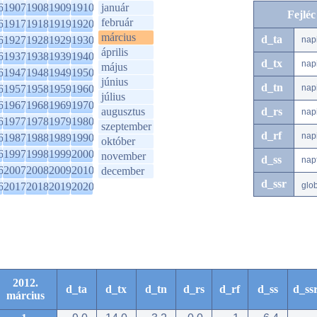
6
1907
1908
1909
1910
január
Fejlé
február
6
1917
1918
1919
1920
március
d_ta
6
1927
1928
1929
1930
nap
április
6
1937
1938
1939
1940
d_tx
nap
május
6
1947
1948
1949
1950
június
d_tn
6
1957
1958
1959
1960
nap
július
6
1967
1968
1969
1970
augusztus
d_rs
nap
6
1977
1978
1979
1980
szeptember
d_rf
nap
6
1987
1988
1989
1990
október
6
1997
1998
1999
2000
november
d_ss
nap
6
2007
2008
2009
2010
december
d_ssr
6
2017
2018
2019
2020
glo
2012.
d_ta
d_tx
d_tn
d_rs
d_rf
d_ss
d_ss
március