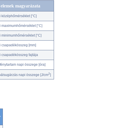
c elemek magyarázata
i középhőmérséklet [°C]
i maximumhőmérséklet [°C]
i minimumhőmérséklet [°C]
i csapadékösszeg [mm]
i csapadékösszeg fajtája
fénytartam napi összege [óra]
2
bálsugárzás napi összege [J/cm
]
r