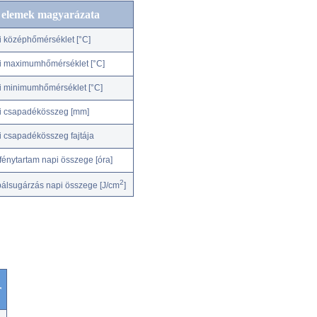
c elemek magyarázata
i középhőmérséklet [°C]
i maximumhőmérséklet [°C]
i minimumhőmérséklet [°C]
i csapadékösszeg [mm]
i csapadékösszeg fajtája
fénytartam napi összege [óra]
2
bálsugárzás napi összege [J/cm
]
r