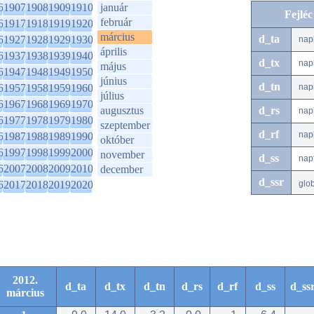
6
1907
1908
1909
1910
január
Fejlé
február
6
1917
1918
1919
1920
március
d_ta
6
1927
1928
1929
1930
nap
április
6
1937
1938
1939
1940
d_tx
nap
május
6
1947
1948
1949
1950
június
d_tn
6
1957
1958
1959
1960
nap
július
6
1967
1968
1969
1970
augusztus
d_rs
nap
6
1977
1978
1979
1980
szeptember
d_rf
nap
6
1987
1988
1989
1990
október
6
1997
1998
1999
2000
november
d_ss
nap
6
2007
2008
2009
2010
december
d_ssr
6
2017
2018
2019
2020
glo
2012.
d_ta
d_tx
d_tn
d_rs
d_rf
d_ss
d_ss
március