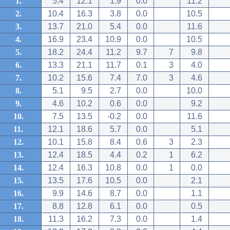
1.
5.4
12.1
1.9
0.0
11.2
2.
10.4
16.3
3.8
0.0
10.5
3.
13.7
21.0
5.4
0.0
11.6
4.
16.9
23.4
10.9
0.0
10.5
5.
18.2
24.4
11.2
9.7
7
9.8
6.
13.3
21.1
11.7
0.1
3
4.0
7.
10.2
15.6
7.4
7.0
3
4.6
8.
5.1
9.5
2.7
0.0
10.0
9.
4.6
10.2
0.6
0.0
9.2
10.
7.5
13.5
-0.2
0.0
11.6
11.
12.1
18.6
5.7
0.0
5.1
12.
10.1
15.8
8.4
0.6
3
2.3
13.
12.4
18.5
4.4
0.2
1
6.2
14.
12.4
16.3
10.8
0.0
1
0.0
15.
13.5
17.6
10.5
0.0
2.1
16.
9.9
14.6
8.7
0.0
1.1
17.
8.8
12.8
6.1
0.0
0.5
18.
11.3
16.2
7.3
0.0
1.4