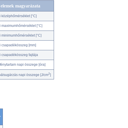
c elemek magyarázata
i középhőmérséklet [°C]
i maximumhőmérséklet [°C]
i minimumhőmérséklet [°C]
i csapadékösszeg [mm]
i csapadékösszeg fajtája
fénytartam napi összege [óra]
2
bálsugárzás napi összege [J/cm
]
r