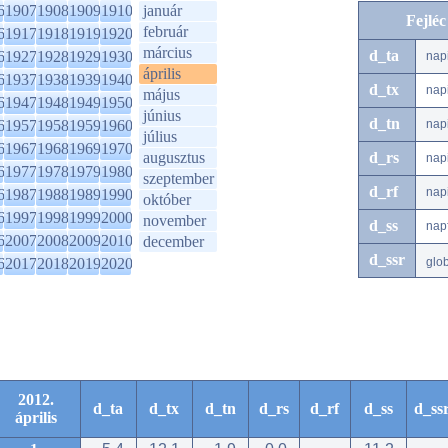
6
1907
1908
1909
1910
január
Fejlé
február
6
1917
1918
1919
1920
március
d_ta
6
1927
1928
1929
1930
nap
április
6
1937
1938
1939
1940
d_tx
nap
május
6
1947
1948
1949
1950
június
d_tn
6
1957
1958
1959
1960
nap
július
6
1967
1968
1969
1970
augusztus
d_rs
nap
6
1977
1978
1979
1980
szeptember
d_rf
nap
6
1987
1988
1989
1990
október
6
1997
1998
1999
2000
november
d_ss
nap
6
2007
2008
2009
2010
december
d_ssr
6
2017
2018
2019
2020
glo
2012.
d_ta
d_tx
d_tn
d_rs
d_rf
d_ss
d_ss
április