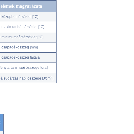
c elemek magyarázata
i középhőmérséklet [°C]
i maximumhőmérséklet [°C]
i minimumhőmérséklet [°C]
i csapadékösszeg [mm]
i csapadékösszeg fajtája
fénytartam napi összege [óra]
2
bálsugárzás napi összege [J/cm
]
r