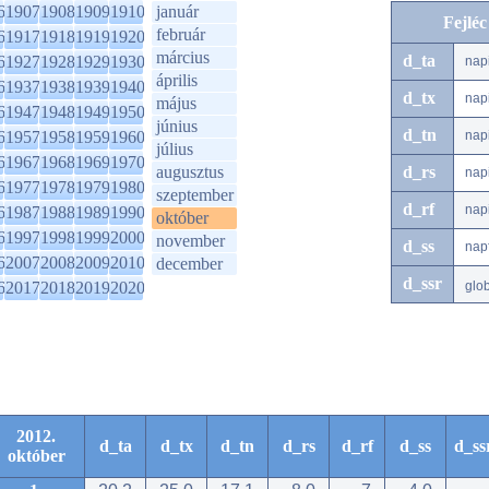
6
1907
1908
1909
1910
január
Fejlé
február
6
1917
1918
1919
1920
március
d_ta
6
1927
1928
1929
1930
nap
április
6
1937
1938
1939
1940
d_tx
nap
május
6
1947
1948
1949
1950
június
d_tn
6
1957
1958
1959
1960
nap
július
6
1967
1968
1969
1970
augusztus
d_rs
nap
6
1977
1978
1979
1980
szeptember
d_rf
nap
6
1987
1988
1989
1990
október
6
1997
1998
1999
2000
november
d_ss
nap
6
2007
2008
2009
2010
december
d_ssr
6
2017
2018
2019
2020
glo
2012.
d_ta
d_tx
d_tn
d_rs
d_rf
d_ss
d_ss
október