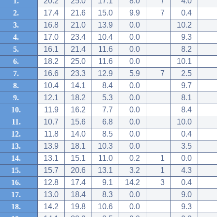
1.
20.2
25.0
17.1
8.0
7
4.0
2.
17.4
21.6
15.0
9.9
7
0.4
3.
16.8
21.0
13.9
0.0
10.2
4.
17.0
23.4
10.4
0.0
9.3
5.
16.1
21.4
11.6
0.0
8.2
6.
18.2
25.0
11.6
0.0
10.1
7.
16.6
23.3
12.9
5.9
7
2.5
8.
10.4
14.1
8.4
0.0
9.7
9.
12.1
18.2
5.3
0.0
8.1
10.
11.9
16.2
7.7
0.0
8.4
11.
10.7
15.6
6.8
0.0
10.0
12.
11.8
14.0
8.5
0.0
0.4
13.
13.9
18.1
10.3
0.0
3.5
14.
13.1
15.1
11.0
0.2
1
0.0
15.
15.7
20.6
13.1
3.2
1
4.3
16.
12.8
17.4
9.1
14.2
3
0.4
17.
13.0
18.4
8.3
0.0
9.0
18.
14.2
19.8
10.6
0.0
9.3