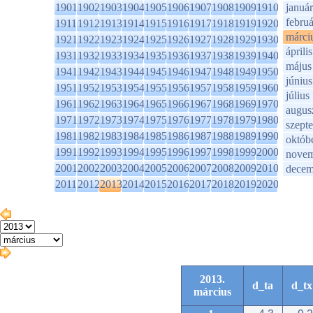
1901
1902
1903
1904
1905
1906
1907
1908
1909
1910
január
februá
1911
1912
1913
1914
1915
1916
1917
1918
1919
1920
márci
1921
1922
1923
1924
1925
1926
1927
1928
1929
1930
április
1931
1932
1933
1934
1935
1936
1937
1938
1939
1940
május
1941
1942
1943
1944
1945
1946
1947
1948
1949
1950
június
1951
1952
1953
1954
1955
1956
1957
1958
1959
1960
július
1961
1962
1963
1964
1965
1966
1967
1968
1969
1970
augus
1971
1972
1973
1974
1975
1976
1977
1978
1979
1980
szept
1981
1982
1983
1984
1985
1986
1987
1988
1989
1990
októb
1991
1992
1993
1994
1995
1996
1997
1998
1999
2000
novem
2001
2002
2003
2004
2005
2006
2007
2008
2009
2010
decem
2011
2012
2013
2014
2015
2016
2017
2018
2019
2020
2013.
d_ta
d_tx
március