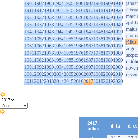
1901
1902
1903
1904
1905
1906
1907
1908
1909
1910
január
februá
1911
1912
1913
1914
1915
1916
1917
1918
1919
1920
márci
1921
1922
1923
1924
1925
1926
1927
1928
1929
1930
április
1931
1932
1933
1934
1935
1936
1937
1938
1939
1940
május
1941
1942
1943
1944
1945
1946
1947
1948
1949
1950
június
1951
1952
1953
1954
1955
1956
1957
1958
1959
1960
július
1961
1962
1963
1964
1965
1966
1967
1968
1969
1970
augus
1971
1972
1973
1974
1975
1976
1977
1978
1979
1980
szept
1981
1982
1983
1984
1985
1986
1987
1988
1989
1990
októb
1991
1992
1993
1994
1995
1996
1997
1998
1999
2000
novem
2001
2002
2003
2004
2005
2006
2007
2008
2009
2010
decem
2011
2012
2013
2014
2015
2016
2017
2018
2019
2020
2017.
d_ta
d_tx
július