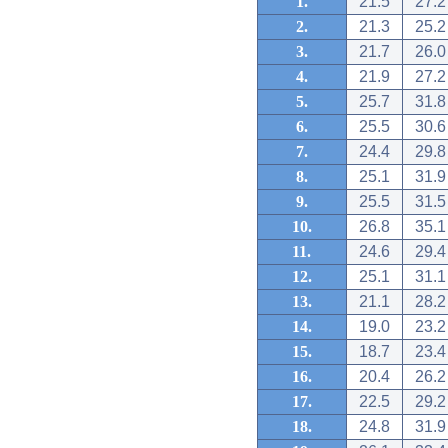
1.
21.5
27.2
2.
21.3
25.2
3.
21.7
26.0
4.
21.9
27.2
5.
25.7
31.8
6.
25.5
30.6
7.
24.4
29.8
8.
25.1
31.9
9.
25.5
31.5
10.
26.8
35.1
11.
24.6
29.4
12.
25.1
31.1
13.
21.1
28.2
14.
19.0
23.2
15.
18.7
23.4
16.
20.4
26.2
17.
22.5
29.2
18.
24.8
31.9