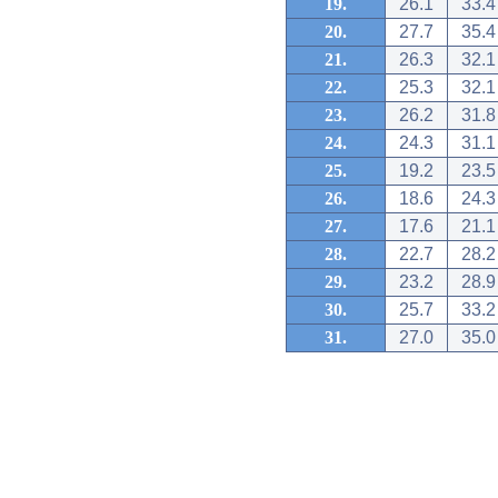
19.
26.1
33.4
20.
27.7
35.4
21.
26.3
32.1
22.
25.3
32.1
23.
26.2
31.8
24.
24.3
31.1
25.
19.2
23.5
26.
18.6
24.3
27.
17.6
21.1
28.
22.7
28.2
29.
23.2
28.9
30.
25.7
33.2
31.
27.0
35.0