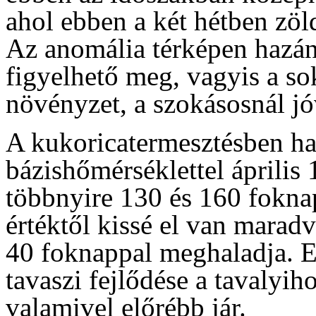
ahol ebben a két hétben zöld
Az anomália térképen hazánk
figyelhető meg, vagyis a sok
növényzet, a szokásosnál jóv
A kukoricatermesztésben ha
bázishőmérséklettel április 
többnyire 130 és 160 foknap
értéktől kissé el van maradv
40 foknappal meghaladja. Ez
tavaszi fejlődése a tavalyih
valamivel előrébb jár.