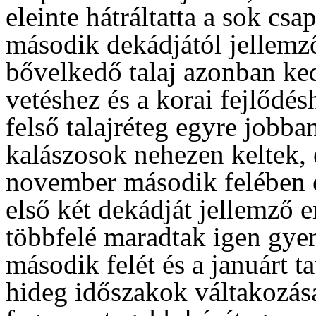
eleinte hátráltatta a sok csa
második dekádjától jellemz
bővelkedő talaj azonban ke
vetéshez és a korai fejlődé
felső talajréteg egyre jobban
kalászosok nehezen keltek, 
november második felében é
első két dekádját jellemző e
többfelé maradtak igen gy
második felét és a januárt 
hideg időszakok váltakozása