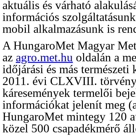
aktuális és várható alakulás
információs szolgáltatásun
mobil alkalmazásunk is rend
A HungaroMet Magyar Meteo
az
agro.met.hu
oldalán a me
időjárási és más természeti
2011. évi CLXVIII. törvény 
káresemények termelői beje
információkat jelenít meg (a
HungaroMet mintegy 120 a
közel 500 csapadékmérő áll