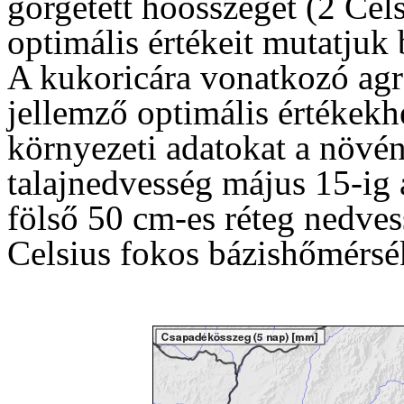
görgetett hőösszeget (2 Cels
optimális értékeit mutatjuk 
A kukoricára vonatkozó agr
jellemző optimális értékekh
környezeti adatokat a növé
talajnedvesség május 15-ig 
fölső 50 cm-es réteg nedves
Celsius fokos bázishőmérsék