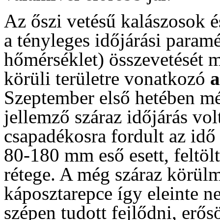
Az őszi vetésű kalászosok és
a tényleges időjárási param
hőmérséklet) összevetését m
körüli területre vonatkozó
Szeptember első hetében még
jellemző száraz időjárás vo
csapadékosra fordult az idő
80-180 mm eső esett, feltölt
rétege. A még száraz körülm
káposztarepce így eleinte n
szépen tudott fejlődni, erős