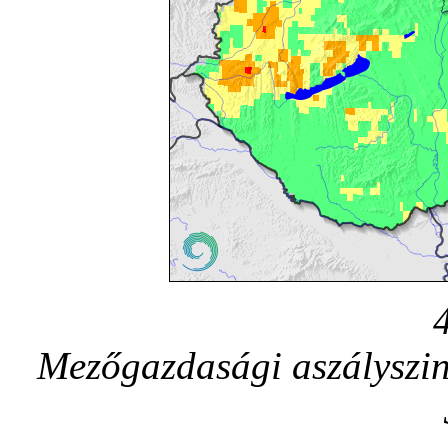
Mezőgazdasági aszályszint