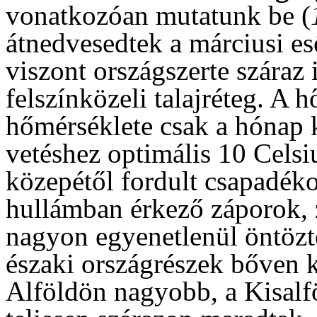
vonatkozóan mutatunk be (
átnedvesedtek a márciusi eső
viszont országszerte száraz i
felszínközeli talajréteg. A h
hőmérséklete csak a hónap k
vetéshez optimális 10 Celsi
közepétől fordult csapadéko
hullámban érkező záporok, z
nagyon egyenetlenül öntözt
északi országrészek bőven 
Alföldön nagyobb, a Kisalf