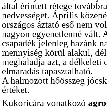
által érintett rétege továbbr
nedvességet. Április közepé
országos áztató eső nem volt
nagyon egyenetlenné vált. A
csapadék jelenleg hazánk n
mennyiség körül alakul, d
meghaladja azt, a délkelet
elmaradás tapasztalható.
A halmozott hőösszeg jócsk
értéket.
Kukoricára vonatkozó
agr