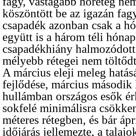
fagy, vastagabb hóréteg nem
köszöntött be az igazán fagy
csapadék azonban csak a hó
együtt is a három téli hón
csapadékhiány halmozódott f
mélyebb rétegei nem töltődt
A március eleji meleg hatás
fejlődése, március második 
hullámban országos esők ér
sokfelé minimálisra csökkent
méteres rétegben, és bár ápri
időjárás jellemezte, a talaj