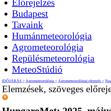
Előrejelzés
Budapest
Tavaink
Humánmeteorológia
Agrometeorológia
Repülésmeteorológia
MeteoStúdió
IDŐJÁRÁS >
Agrometeorológia >
Agrometeorológiai elemzés >
Nag
Elemzések, szöveges előrej
HungaroMet: 2025. május