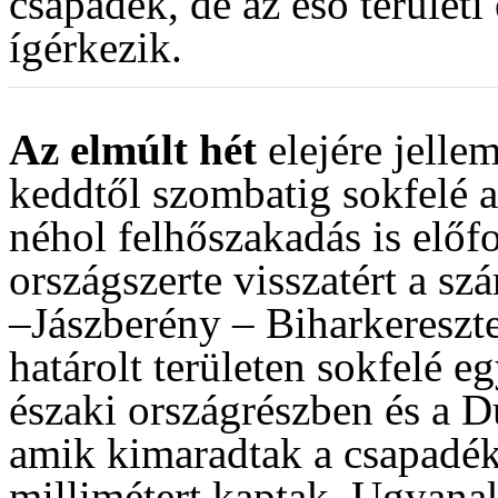
csapadék, de az eső területi
ígérkezik.
Az elmúlt hét
elejére jelle
keddtől szombatig sokfelé a
néhol felhőszakadás is előf
országszerte visszatért a sz
–Jászberény – Biharkereszte
határolt területen sokfelé e
északi országrészben és a D
amik kimaradtak a csapadék
millimétert kaptak. Ugyanak