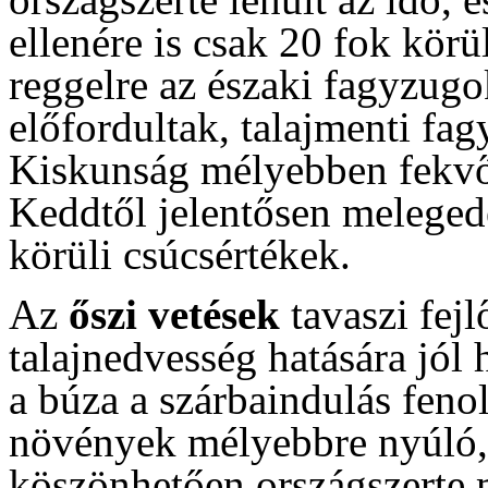
ellenére is csak 20 fok körü
reggelre az északi fagyzug
előfordultak, talajmenti fag
Kiskunság mélyebben fekvő t
Keddtől jelentősen melegedet
körüli csúcsértékek.
Az
őszi vetések
tavaszi fej
talajnedvesség hatására jól 
a búza a szárbaindulás fenol
növények mélyebbre nyúló,
köszönhetően országszerte