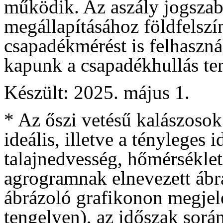
működik. Az aszály jogszabá
megállapításához földfelszí
csapadékmérést is felhaszná
kapunk a csapadékhullás terü
Készült: 2025. május 1.
* Az őszi vetésű kalászosok
ideális, illetve a tényleges
talajnedvesség, hőmérséklet
agrogramnak elnevezett ábrá
ábrázoló grafikonon megjele
tengelyen), az időszak sorá