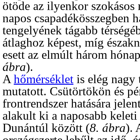
ötöde az ilyenkor szokásos
napos csapadékösszegben ha
tengelyének tágabb térségéb
átlaghoz képest, míg észak
esett az elmúlt három hónap
ábra
).
A
hőmérséklet
is elég nagy 
mutatott. Csütörtökön és p
frontrendszer hatására jel
alakult ki a naposabb keleti
Dunántúl között (
8. ábra
).
országszerte lehűlt az idő, 