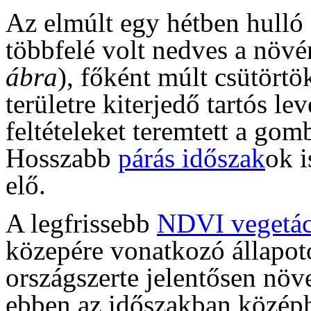
Az elmúlt egy hétben hulló 
többfelé volt nedves a növ
ábra
), főként múlt csütörtö
területre kiterjedő tartós l
feltételeket teremtett a go
Hosszabb
párás időszak
ok i
elő.
A legfrissebb
NDVI vegetác
közepére vonatkozó állapoto
országszerte jelentősen növ
ebben az időszakban közép