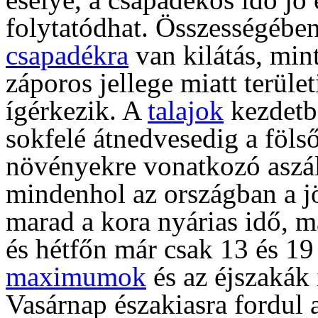
folytatódhat. Összességében
csapadékra
van kilátás, mi
záporos jellege miatt terül
ígérkezik. A
talajok
kezdetb
sokfelé átnedvesedig a fölső
növényekre vonatkozó aszál
mindenhol az országban a j
marad a kora nyárias idő, m
és hétfőn már csak 13 és 19
maximumok
és az éjszakák 
Vasárnap északiasra fordul 