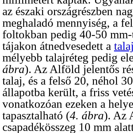
az északi országrészben nag
meghaladó mennyiség, a felh
foltokban pedig 40-50 mm-t
tájakon átnedvesedett a
tala
mélyebb talajréteg pedig ele
ábra
). Az Alföld jelentős r
talaj, és a felső 20, néhol 3
állapotba került, a friss ve
vonatkozóan ezeken a hely
tapasztalható (
4. ábra
). Az 
csapadékösszeg 10 mm alatt 