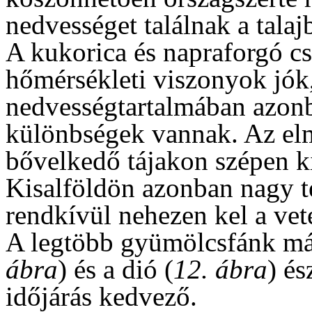
nedvességet találnak a talaj
A kukorica és napraforgó cs
hőmérsékleti viszonyok jók, 
nedvességtartalmában azonba
különbségek vannak. Az elm
bővelkedő tájakon szépen ki
Kisalföldön azonban nagy ter
rendkívül nehezen kel a vet
A legtöbb gyümölcsfánk már 
ábra
) és a dió (
12. ábra
) é
időjárás kedvező.