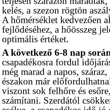
teljesen szárazon maradtak, 
kelés, a szezon rögtön aszál
A hőmérséklet kedvezően al
fejlődéséhez, a hőösszeg je
optimális értéket.
A következő 6-8 nap sorá
csapadékosra fordul időjár
még marad a napos, száraz,
északon már előfordulhatna
viszont sok felhőre és esőre
számítani. Szerdától csökke
esélye, a csapadékos idő jó 