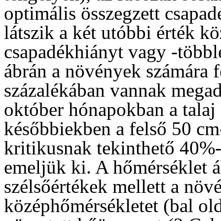
optimális összegzett csapadé
látszik a két utóbbi érték kö
csapadékhiányt vagy -többle
ábrán a növények számára f
százalékában vannak megadv
október hónapokban a talaj 
későbbiekben a felső 50 cm-
kritikusnak tekinthető 40%-o
emeljük ki. A hőmérséklet á
szélsőértékek mellett a növ
középhőmérsékletet (bal old